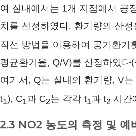
여 실내에서는 1개 지점에서 공
치를 선정하였다. 환기량의 산정
직선 방법을 이용하여 공기환기횟수(ACH
평균환기율, Q/V)를 산정하였다(식
여기서, Q는 실내의 환기량, V는 
t
), C
과 C
는 각각 t
과 t
시간
1
1
2
1
2
2.3 NO2 농도의 측정 및 