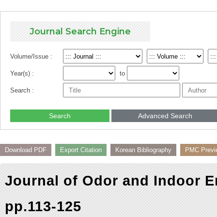
Journal Search Engine
Volume/Issue :
Year(s) :
to
Search :
Search
Advanced Search
Download PDF
Export Citation
Korean Bibliography
PMC Previ
Journal of Odor and Indoor E
pp.113-125