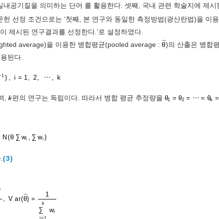
 실내공기질을 의미하는 단어 를 활용한다. 셋째, 국내 관련 학술지에 제시
 문헌 선정 조건으로는 ‘첫째, 본 연구와 동일한 측정방법(광산란법)을 이
값이 제시된 연구결과를 선정한다.’로 설정하였다.
¯
ted average)을 이용한 병합평균(pooled average :
)의 산출은 병합
θ
적용된다.
−
1
)
,
i
=
1
,
2
,
⋯
,
k
i
며,
k
편의 연구는 독립이다. 따라서 병합 평균 추정량을
θ
=
θ
=
⋯
=
θ
1
2
k
∼
N
(
θ
∑
w
,
∑
w
)
i
i
.
(3)
i
1
¯
,
V
a
r
(
θ
)
=
k
∑
w
i
i
=
1