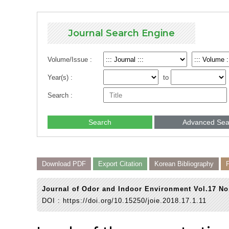
Journal Search Engine
Volume/Issue :
Year(s) :
to
Search :
Search
Advanced Sea
Download PDF
Export Citation
Korean Bibliography
Journal of Odor and Indoor Environment Vol.17 No
DOI :
https://doi.org/10.15250/joie.2018.17.1.11