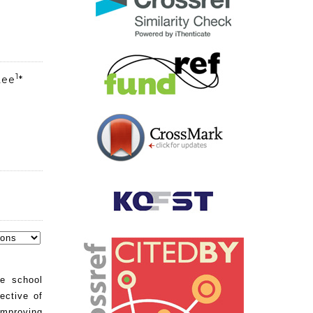
1
Lee
*
de school
ective of
improving