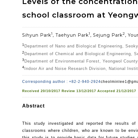
Levels of the concentratio
school classroom at Yeong
1
1
2
Sihyun Park
, Taehyun Park
, Sejung Park
, Yo
1
Department of Nano and Biological Engineering, Seoky
2
Department of Chemical and Biological Engineering, S
3
Department of Environmental Forest, Yeongwol County
4
Indoor Air and Noise Research Division, National Inst
Corresponding author : +82-2-940-2924
cheolminlee1@gma
Received
20/10/2017
Review
13/12/2017
Accepted
21/12/2017
Abstract
This study investigated and reported the results of t
classrooms where children, who are known to be envir
this study is to provide basic data for future studies