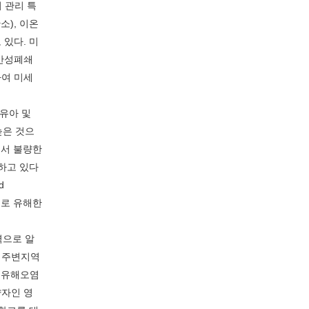
 관리 특
소), 이온
 있다. 미
 만성폐쇄
하여 미세
영유아 및
높은 것으
에서 불량한
고하고 있다
nd
으로 유해한
역으로 알
장 주변지역
의 유해오염
약자인 영