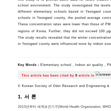
school environment. The study investigated the levels
different elementary schools based in Yeongwol cou
schools in Yeongwol county, the pooled average conc
These concentration rates were lower than those of PM
regions of Korea. Further, they did not exceed 100 μ
The study results revealed that the winter concentrati
in Yeongwol county were influenced more by indoor sour
Key Words :
Elementary school
,
Indoor air quality
,
P
This article has been cited by
0
article in
© Korean Society of Odor Research and Engineering & K
1. 서 론
2013년부터 세계보건기구(World Health Organizati