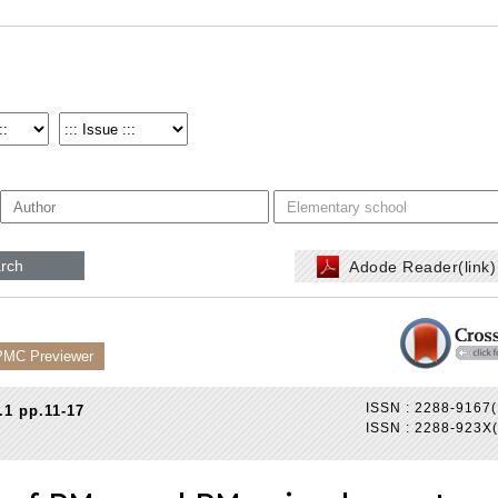
rch
Adode Reader(link
PMC Previewer
ISSN : 2288-9167(
.1 pp.11-17
ISSN : 2288-923X(