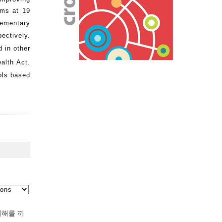
oms at 19
lementary
pectively.
 in other
alth Act.
ols based
피해를 끼