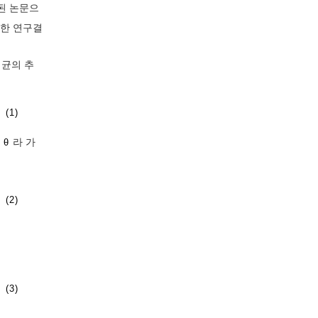
된 논문으
용한 연구결
평균의 추
(1)
라 가
=
θ
(2)
(3)