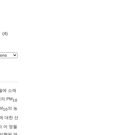
(4)
월에 소재
의 PM
10
M
의 농
10
에 대한 선
되 어 영월
 선행된 연