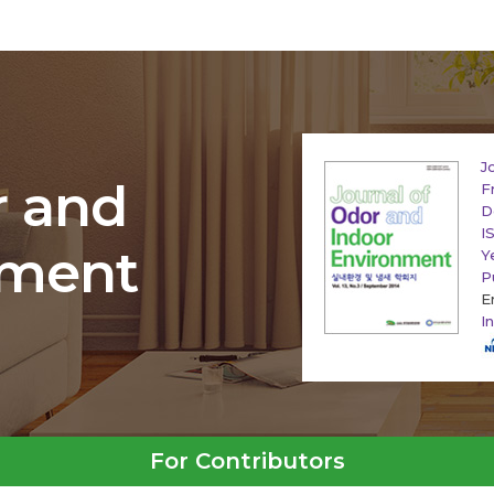
J
r and
F
D
I
nment
Y
P
E
I
For Contributors