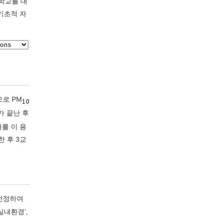
등학교를 대
기초적 자
으로 PM
10
시가 끝난 후
를 이 용
한 후 3교
 선정하여
실내환경’,