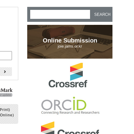
SEARCH
Online Submission
joie.jams.or.kr
)
Print)
Online)