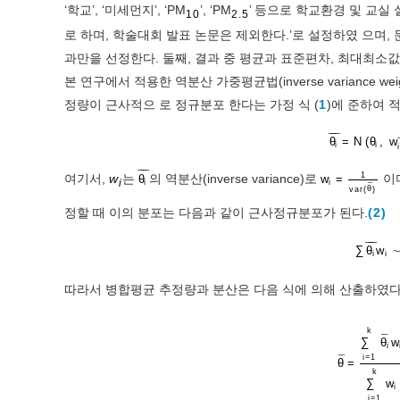
‘학교’, ‘미세먼지’, ‘PM
’, ‘PM
’ 등으로 학교환경 및 교실
10
2.5
로 하며, 학술대회 발표 논문은 제외한다.’로 설정하였 으며,
과만을 선정한다. 둘째, 결과 중 평균과 표준편차, 최대최소
본 연구에서 적용한 역분산 가중평균법(inverse variance weigh
정량이 근사적으 로 정규분포 한다는 가정 식 (
1
)에 준하여 
¯
¯
¯
θ
=
N
(
θ
,
w
i
i
¯
¯
¯
1
여기서,
w
는
의 역분산(inverse variance)로
이
θ
w
=
i
i
i
¯
v
a
r
(
θ
)
정할 때 이의 분포는 다음과 같이 근사정규분포가 된다.
(2)
¯
¯
¯
∑
θ
w
i
i
따라서 병합평균 추정량과 분산은 다음 식에 의해 산출하였다
k
¯
∑
θ
w
i
i
=
1
¯
θ
=
k
∑
w
i
i
=
1