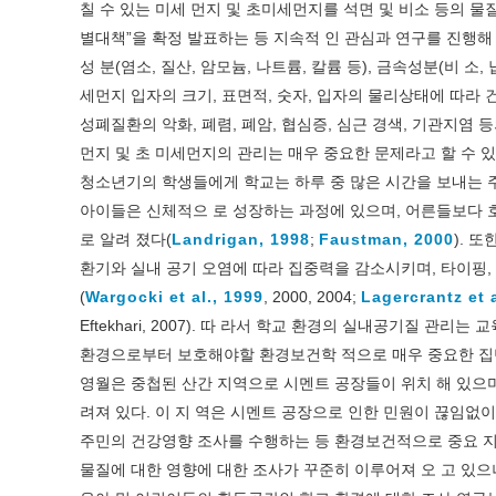
칠 수 있는 미세 먼지 및 초미세먼지를 석면 및 비소 등의 
별대책”을 확정 발표하는 등 지속적 인 관심과 연구를 진행해 
성 분(염소, 질산, 암모늄, 나트륨, 칼륨 등), 금속성분(비 
세먼지 입자의 크기, 표면적, 숫자, 입자의 물리상태에 따라
성폐질환의 악화, 폐렴, 폐암, 협심증, 심근 경색, 기관지염 
먼지 및 초 미세먼지의 관리는 매우 중요한 문제라고 할 수 있
청소년기의 학생들에게 학교는 하루 중 많은 시간을 보내는 주
아이들은 신체적으 로 성장하는 과정에 있으며, 어른들보다 
로 알려 졌다(
Landrigan, 1998
;
Faustman, 2000
). 
환기와 실내 공기 오염에 따라 집중력을 감소시키며, 타이핑, 
(
Wargocki et al., 1999
, 2000, 2004;
Lagercrantz et a
Eftekhari, 2007). 따 라서 학교 환경의 실내공기질 
환경으로부터 보호해야할 환경보건학 적으로 매우 중요한 집단
영월은 중첩된 산간 지역으로 시멘트 공장들이 위치 해 있으
려져 있다. 이 지 역은 시멘트 공장으로 인한 민원이 끊임없
주민의 건강영향 조사를 수행하는 등 환경보건적으로 중요 
물질에 대한 영향에 대한 조사가 꾸준히 이루어져 오 고 있으