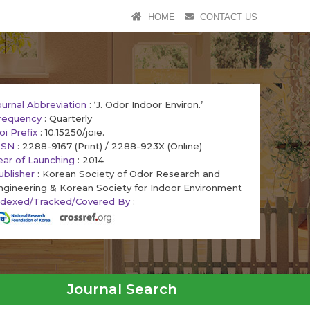
HOME
CONTACT US
ournal Abbreviation
: ‘J. Odor Indoor Environ.’
requency
: Quarterly
oi Prefix
: 10.15250/joie.
SSN
: 2288-9167 (Print) / 2288-923X (Online)
ear of Launching
: 2014
ublisher
: Korean Society of Odor Research and
ngineering & Korean Society for Indoor Environment
ndexed/Tracked/Covered By
:
Journal Search