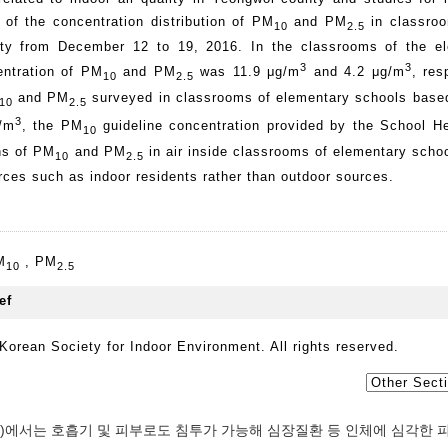
 of the concentration distribution of PM
and PM
in classro
10
2.5
nty from December 12 to 19, 2016. In the classrooms of the e
3
3
entration of PM
and PM
was 11.9 μg/m
and 4.2 μg/m
, res
10
2.5
and PM
surveyed in classrooms of elementary schools based
10
2.5
3
g/m
, the PM
guideline concentration provided by the School He
10
ons of PM
and PM
in air inside classrooms of elementary scho
10
2.5
ces such as indoor residents rather than outdoor sources.
M
,
PM
10
2.5
orean Society for Indoor Environment. All rights reserved.
on, WHO)에서는 호흡기 및 피부로도 침투가 가능해 심장질환 등 인체에 심각한 