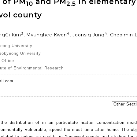
n of PM
and PM
in elementary
10
2.5
wol county
3
4
4
ungGi Kim
, Myunghee Kwon
, Joonsig Jung
, Cheolmin 
eong University
eokyeong University
 Office
itute of Environmental Research
il.com
he distribution of in air particulate matter concentration insi
onmentally vulnerable, spend the most time after home. The obj
 related to indoor air quality in Yeongwol county and studies for 