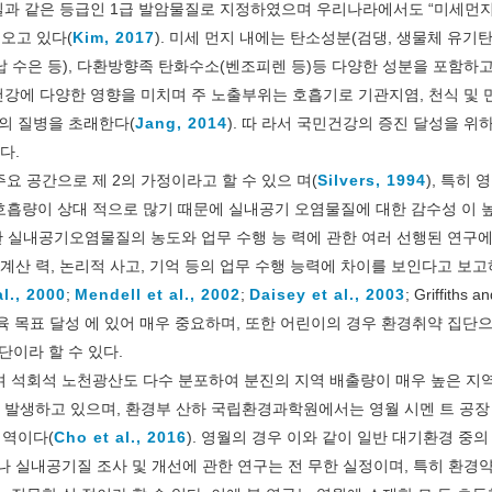
물질과 같은 등급인 1급 발암물질로 지정하였으며 우리나라에서도 “미세먼지
오고 있다(
Kim, 2017
). 미세 먼지 내에는 탄소성분(검댕, 생물체 유기탄
소, 납 수은 등), 다환방향족 탄화수소(벤조피렌 등)등 다양한 성분을 포함하고
 건강에 다양한 영향을 미치며 주 노출부위는 호흡기로 기관지염, 천식 및
등의 질병을 초래한다(
Jang, 2014
). 따 라서 국민건강의 증진 달성을 위
다.
요 공간으로 제 2의 가정이라고 할 수 있으 며(
Silvers, 1994
), 특히 
호흡량이 상대 적으로 많기 때문에 실내공기 오염물질에 대한 감수성 이 
또한 실내공기오염물질의 농도와 업무 수행 능 력에 관한 여러 선행된 연구
계산 력, 논리적 사고, 기억 등의 업무 수행 능력에 차이를 보인다고 보
l., 2000
;
Mendell et al., 2002
;
Daisey et al., 2003
; Griffiths a
관리는 교육 목표 달성 에 있어 매우 중요하며, 또한 어린이의 경우 환경취약 집단
이라 할 수 있다.
며 석회석 노천광산도 다수 분포하여 분진의 지역 배출량이 매우 높은 지
이 발생하고 있으며, 환경부 산하 국립환경과학원에서는 영월 시멘 트 공
지역이다(
Cho et al., 2016
). 영월의 경우 이와 같이 일반 대기환경 중
나 실내공기질 조사 및 개선에 관한 연구는 전 무한 실정이며, 특히 환경