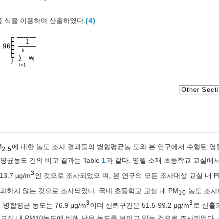
음 식을 이용하여 산출하였다.
(4)
−
−
−
−
−
−

1

.96

k


∑
w
i
⎷
i
=
1
M
에 대한 농도 조사 결과들의 병합평균농 도와 본 연구에서 수행된 영
2.5
평균농도 간의 비교 결과는 Table
1
과 같다. 영월 소재 초등학교 교실에서
3
3.7 μg/m
인 것으로 조사되었으 며, 본 연구의 모든 조사대상 교실 내 P
초과하지 않는 것으로 조사되었다. 국내 초등학교 교실 내 PM
농도 조사
10
3
3
합평균 농도는 76.9 μg/m
이며 신뢰구간은 51.5-99.2 μg/m
로 산출
교실 내 PM10농도에 비해 낮은 농도를 보이고 있는 것으로 조사되었다.