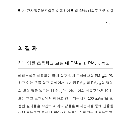
¯
¯
¯
¯
¯
¯
가 근사정규분포함을 이용하여
의 95% 신뢰구 간은 다
θ
θ
i
i
¯
θ
±
1
3. 결 과
3.1. 영월 초등학교 교실 내 PM
및 PM
농도
10
2.5
메타분석을 이용하여 국내 학교 실내 교실에서의 PM
과 P
10
하고 있는 초등 학교 교실에서 조사된 PM
과 PM
의 병합
10
2.5
3
의 병합 평균 농도는 11.9 μg/m
이며, 이의 신뢰구간은 10.1-1
3
도는 학교 보건법에서 정하고 있는 기준치인 100 μg/m
을 
행된 결과들을 수집하고 이의 값들을 메타분석을 통해 산출한 병
소재 초등학교 교실 내 PM
의 농도는 선행된국내 초등학교 