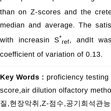
than on Z-scores and the cret
median and average. The satis
*
with increasin S
, andIt wa
ref
coefficient of variation of 0.13.
Key Words :
proficiency testin
score
,
air dilution olfactory meth
질
,
현장악취
,
Z-점수
,
공기희석관능