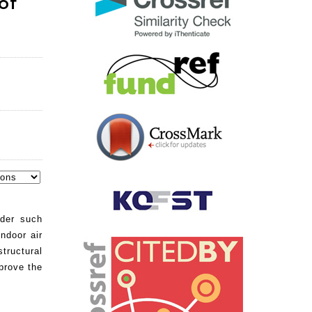
of
nder such
indoor air
tructural
prove the