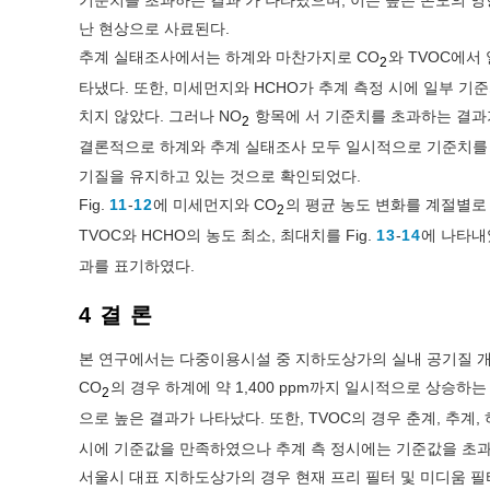
난 현상으로 사료된다.
추계 실태조사에서는 하계와 마찬가지로 CO
와 TVOC에서
2
타냈다. 또한, 미세먼지와 HCHO가 추계 측정 시에 일부 
치지 않았다. 그러나 NO
항목에 서 기준치를 초과하는 결과
2
결론적으로 하계와 추계 실태조사 모두 일시적으로 기준치를 
기질을 유지하고 있는 것으로 확인되었다.
Fig.
11
-
12
에 미세먼지와 CO
의 평균 농도 변화를 계절별로
2
TVOC와 HCHO의 농도 최소, 최대치를 Fig.
13
-
14
에 나타내
과를 표기하였다.
4 결 론
본 연구에서는 다중이용시설 중 지하도상가의 실내 공기질 
CO
의 경우 하계에 약 1,400 ppm까지 일시적으로 상승
2
으로 높은 결과가 나타났다. 또한, TVOC의 경우 춘계, 추계
시에 기준값을 만족하였으나 추계 측 정시에는 기준값을 초
서울시 대표 지하도상가의 경우 현재 프리 필터 및 미디움 필