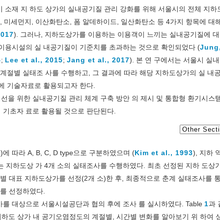
시 소재 지 하도 상가의 실내공기질 관리 강화를 위해 서울시의 전체 지하
 미세먼지, 이산화탄소, 폼 알데하이드, 일산화탄소 등 4가지 항목에 대해
2017
). 그러나, 지하도상가를 이용하는 이용객이 느끼는 실내공기질에 
중이용시설의 실 내공기질이 기준치를 초과하는 것으로 확인되었다 (
Jung
4
;
Lee et al., 2015
;
Jang et al., 2017
). 본 연 구에서는 서울시 실
 계절별 실태조 사를 수행하고, 그 결과에 따라 해당 지하도상가의 실 내
련에 기술자료로 활용되고자 한다.
선을 위한 실내공기질 관리 체계 구축 방안 의 제시 및 통합형 환기시스템
 기초자 료로 활용될 것으로 판단된다.
라 A, B, C, D type으로 구분하였으며 (
Kim et al., 1993
), 지하
 있는 지하도상 가 4개 소의 실태조사를 수행하였다. 최초 선정된 지하 도상
별 대표 지하도상가를 선정(2개 소)한 후, 최종적으로 춘계 실태조사를 
소를 선정하였다.
도상가를 대상으로 서울시설공단과 협의 후에 조사 를 실시하였다. Table
1
과 
 지하도 상가 내 공기오염정도의 계절별, 시간별 변화를 알아보기 위 하여 