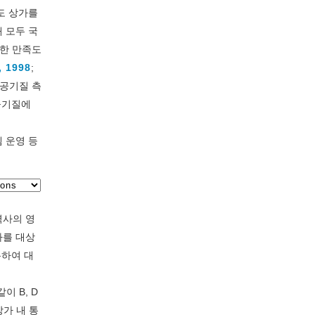
도 상가를
 모두 국
대한 만족도
, 1998
;
내공기질 측
공기질에
 운영 등
 역사의 영
가를 대상
통하여 대
같이 B, D
상가 내 통