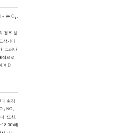
에서는 O
,
3
의 경우 상
지하도상가에
다. 그러나
상대적으로
하여 D
부터 환경
O
NO
3
2
. 또한,
18:00)에
면서 나타