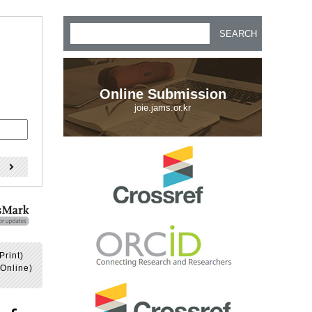
SEARCH
Online Submission
joie.jams.or.kr
)
Print)
Online)