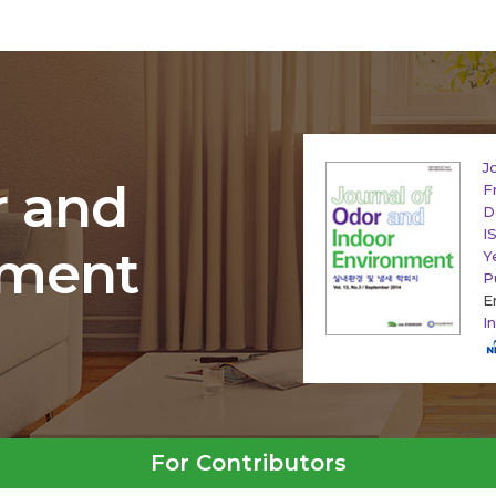
J
r and
F
D
I
nment
Y
P
E
I
For Contributors