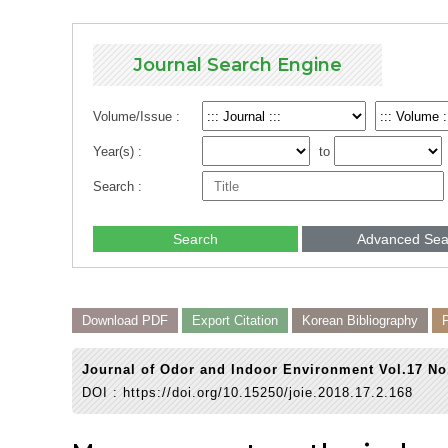
Journal Search Engine
Volume/Issue :
Year(s) :
to
Search :
Search
Advanced Sea
Download PDF
Export Citation
Korean Bibliography
Journal of Odor and Indoor Environment Vol.17 No
DOI :
https://doi.org/10.15250/joie.2018.17.2.168