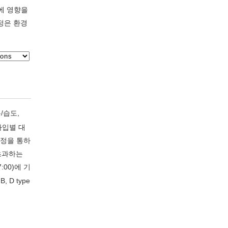
에 영향을
측정은 환경
온/습도,
타입별 대
측정을 통하
 초과하는
:00)에 기
D type