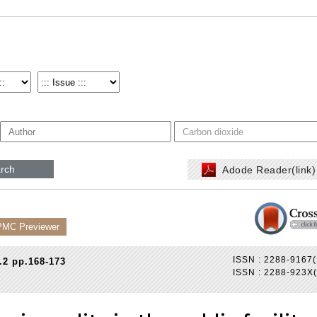
rch
Adode Reader(link
PMC Previewer
ISSN : 2288-9167(
.2 pp.168-173
ISSN : 2288-923X(