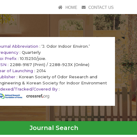
HOME
CONTACT US
ournal Abbreviation
: ‘J. Odor Indoor Environ.’
requency
: Quarterly
oi Prefix
: 10.15250/joie.
SSN
: 2288-9167 (Print) / 2288-923X (Online)
ear of Launching
: 2014
ublisher
: Korean Society of Odor Research and
ngineering & Korean Society for Indoor Environment
ndexed/Tracked/Covered By
:
Journal Search