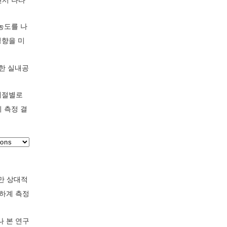
농도를 나
영향을 미
한 실내공
계절별로
의 측정 결
만 상대적
하계 측정
나 본 연구