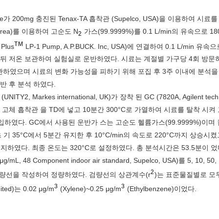
 oxide가 200mg 충진된 Tenax-TA 흡착관 (Supelco, USA)을 이용하여 시
orea)를 이용하여 고순도 N
가스(99.9999%)를 0.1 L/min의 유속으로 1
2
TM
Plus
LP-1 Pump, A.P.BUCK. Inc, USA)에 연결하여 0.1 L/min 유
한 뒤 저온 보관하여 실험실로 운반하였다. 시료는 계절별 가구당 4회 방문하
보관하였으며 시료의 변화 가능성을 피하기 위해 포집 후 3주 이내에 분석
반 후 분석 하였다.
2, Markes international, UK)가 장착 된 GC (7820A, Agilent techn
를 이용하였다. 고체 흡착관 을 TD에 넣고 10분간 300°C로 가열하여 시료를 탈착 시
주입하였다. GC에서 사용된 운반가 스는 고순도 헬륨가스(99.9999%)이며
는 초 기 35°C에서 5분간 유지한 후 10°C/min의 속도로 220°C까지 상승시켰고
 유지하였다. 최종 온도는 320°C로 설정하였다. 총 분석시간은 53.5분이 었
Component indoor air standard, Supelco, USA)를 5, 10, 50, 
2
 량선을 작성하여 정량하였다. 검량선의 상관계수(r
)는 표준물질별로 모두
3
3
d)는 0.02 μg/m
(Xylene)~0.25 μg/m
(Ethylbenzene)이었다.