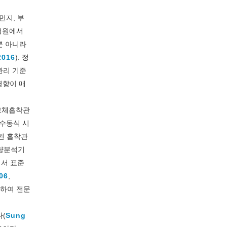
먼지, 부
발생원에서
뿐 아니라
2016
). 정
관리 기준
영향이 매
 고체흡착관
 수동식 시
진된 흡착관
질량분석기
에서 표준
006
,
단하여 전문
다(
Sung