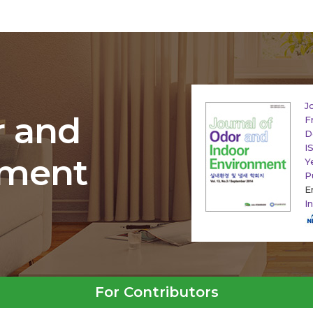
J
r and
F
D
I
nment
Y
P
E
I
For Contributors