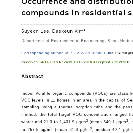
Occurrence and distribution
compounds in residential 
Suyeon Lee, Daekeun Kim*
Department of Environmental Engineering, Seoul Nation
Corresponding author Tel :+82-2-970-6606 E-mail :
kimd@se
Received
14/11/2018
Review
11/12/2018
Accepted
23/12/2018
Abstract
Indoor Volatile organic compounds (VOCs) are classifi
VOC levels in 11 homes in an area in the capital of S
sampling using a thermal sorption tube and the pass
method, the total target VOC concentration ranged f
3
3
winter and 21.3 to 1,431.9 μg/m
(mean 340.1 μg/m
; 
3
3
to 257.5 μg/m
(mean 81.8 μg/m
; median 49.4 μg/