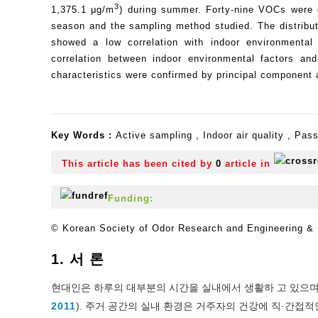
3
1,375.1 μg/m
) during summer. Forty-nine VOCs were q
season and the sampling method studied. The distribut
showed a low correlation with indoor environmental
correlation between indoor environmental factors an
characteristics were confirmed by principal component 
Key Words :
Active sampling
,
Indoor air quality
,
Pass
This article has been cited by
0
article in
Funding:
© Korean Society of Odor Research and Engineering & K
1. 서 론
현대인은 하루의 대부분의 시간을 실내에서 생활하 고 있으며,
2011
). 주거 공간의 실내 환경은 거주자의 건강에 직·간접