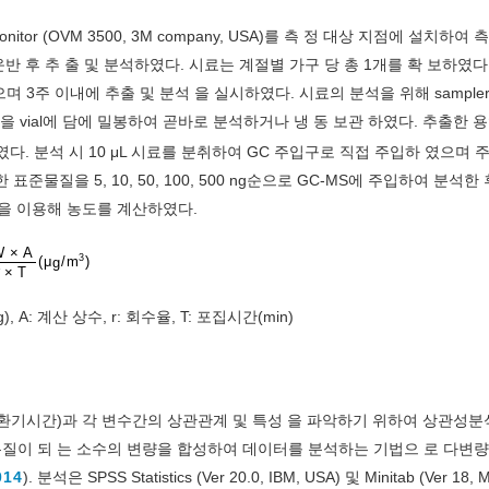
n monitor (OVM 3500, 3M company, USA)를 측 정 대상 지점에 설치하여
반 후 추 출 및 분석하였다. 시료는 계절별 가구 당 총 1개를 확 보하였다
였으며 3주 이내에 추출 및 분석 을 실시하였다. 시료의 분석을 위해 sample
액을 vial에 담에 밀봉하여 곧바로 분석하거나 냉 동 보관 하였다. 추출한 용
. 분석 시 10 μL 시료를 분취하여 GC 주입구로 직접 주입하 였으며 
준물질을 5, 10, 50, 100, 500 ng순으로 GC-MS에 주입하여 분석한
)을 이용해 농도를 계산하였다.
W
×
A
3
(
μ
g
/
m
)
r
×
T
, A: 계산 상수, r: 회수율, T: 포집시간(min)
 환기시간)과 각 변수간의 상관관계 및 특성 을 파악하기 위하여 상관성분
질이 되 는 소수의 변량을 합성하여 데이터를 분석하는 기법으 로 다변
014
). 분석은 SPSS Statistics (Ver 20.0, IBM, USA) 및 Minitab (Ver 18, M