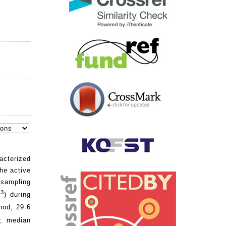
acterized
he active
 sampling
3
m
) during
hod, 29.6
3
; median