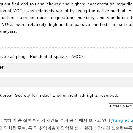
uantified and toluene showed the highest concentration regardle
ion of VOCs was relatively varied by using the active method. Ho
 factors such as room temperature, humidity and ventilation 
d VOCs were relatively high in the passive method. In particul
analysis.
ive sampling
,
Residential spaces
,
VOCs
orean Society for Indoor Environment. All rights reserved.
 특히 이 중 절반 이상의 시간을 주거 공간 에서 보내고 있다(
Yang et a
적인 영향을 주며, 특 히 취약계층이 열악한 실내 환경에 장기간 노출될수록