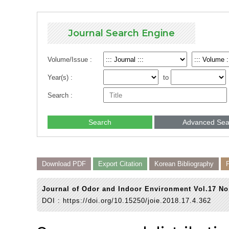
Journal Search Engine
Volume/Issue :
Year(s) :
to
Search :
Search
Advanced Sea
Download PDF
Export Citation
Korean Bibliography
Journal of Odor and Indoor Environment Vol.17 No
DOI :
https://doi.org/10.15250/joie.2018.17.4.362