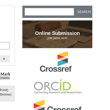
SEARCH
Online Submission
joie.jams.or.kr
)
Print)
Online)