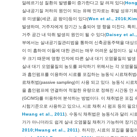
알레르기성 질환의 발병률이 증가한다고 알 려져 있다(
Hong
실내공기질 저하의 원인이 되는 유해 인자로는 휘발 성유기화합물(vol
유 미생물(세균, 곰 팡이)등이 있다(
Won et al., 2016;
Kim
발생하며, 거주자에게 장기간 노출되어 영 향을 미친다. 특히
거주 공간 내 악취 발생의 원인이 될 수 있다(
Daisey et al.
부에서는 실내공기질관리법을 통하여 신축공동주택을 대상으로
이 미 흡하여 이들에 대한 관리는 매우 어려운 실정이다. 실 
우 크기 때문에 영향 인자에 따른 실내 대기 오염물질의 발생 
실내 대기 오염물질의 농도를 파악하기 위해서는 각 오염물질에
과 흡인펌프를 이용하여 시료를 포집하는 능동식 시료채취법(act
료채취법(passive sampling)이 사용 되고 있다. 능
을 흡인펌프에 연결하여 적절한 유량으로 정해진 시간동 안 
(GC/MS)를 이용하여 분석하는 방법이다. 이 채취법은 포집
시험기준으로 사용하고 있으나, 시료 채취 시 펌프 등의 필요
Hwang et al., 2011
). 수동식 채취법은 능동식과 달리 시
가가 아니더라도 쉽게 실내 오염물질 채취가 가능하며 장기간
2010;
Hwang et al., 2011
). 하지만, 시료의 포집을 물