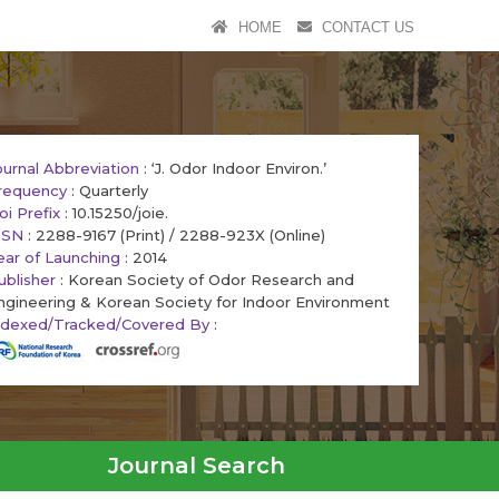
HOME
CONTACT US
ournal Abbreviation
: ‘J. Odor Indoor Environ.’
requency
: Quarterly
oi Prefix
: 10.15250/joie.
SSN
: 2288-9167 (Print) / 2288-923X (Online)
ear of Launching
: 2014
ublisher
: Korean Society of Odor Research and
ngineering & Korean Society for Indoor Environment
ndexed/Tracked/Covered By
:
Journal Search