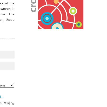
ss of the
wever, it
time. The
ar, these
l.,
 아토피 및