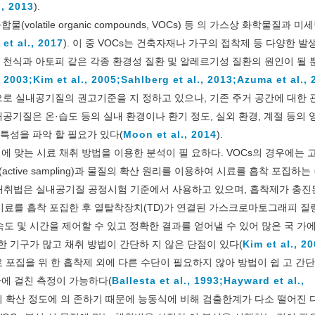
, 2013
).
atile organic compounds, VOCs) 등 의 가스상 화학물질과 미세
 et al., 2017
). 이 중 VOCs는 건축자재나 가구의 접착제 등 다양한 
, 천식과 아토피 같은 각종 환경성 질환 및 알레르기성 질환의 원인이 될 
, 2003;
Kim et al., 2005;
Sahlberg et al., 2013;
Azuma et al., 
 실내공기질의 권고기준을 지 정하고 있으나, 기존 주거 공간에 대한 
내공기질은 온·습도 등의 실내 환경이나 환기 정도, 실외 환경, 계절 등의 
특성을 파악 할 필요가 있다(
Moon et al., 2014
).
 맞는 시료 채취 방법을 이용한 분석이 필 요하다. VOCs의 경우에는
ive sampling)과 물질의 확산 원리를 이용하여 시료를 흡착 포집하는
동식 시료채취법은 실내공기질 공정시험 기준에서 사용하고 있으며, 흡착제가 충
시료를 흡착 포집한 후 열탈착장치(TD)가 연결된 가스크로마토그래피 
 속도 및 시간을 제어할 수 있고 정확한 결과를 얻어낼 수 있어 많은 국 가
한 기구가 많고 채취 방법이 간단하 지 않은 단점이 있다(
Kim et al., 2
료 포집을 위 한 흡착제 외에 다른 수단이 필요하지 않아 방법이 쉽 고 간
에 걸친 측정이 가능하다(
Ballesta et al., 1993;
Hayward et al.,
질의 확산 정도에 의 존하기 때문에 능동식에 비해 검출한계가 다소 떨어진 