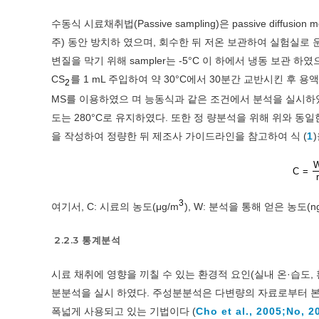
수동식 시료채취법(Passive sampling)은 passive diffusio
주) 동안 방치하 였으며, 회수한 뒤 저온 보관하여 실험실로 운
변질을 막기 위해 sampler는 -5°C 이 하에서 냉동 보관 하
CS
를 1 mL 주입하여 약 30°C에서 30분간 교반시킨 후 용
2
MS를 이용하였으 며 능동식과 같은 조건에서 분석을 실시하였다
도는 280°C로 유지하였다. 또한 정 량분석을 위해 위와 동일한 표
을 작성하여 정량한 뒤 제조사 가이드라인을 참고하여 식 (
1
C
=
3
여기서, C: 시료의 농도(μg/m
), W: 분석을 통해 얻은 농도(ng)
2.2.3 통계분석
시료 채취에 영향을 끼칠 수 있는 환경적 요인(실내 온·습도,
분분석을 실시 하였다. 주성분분석은 다변량의 자료로부터 본
폭넓게 사용되고 있는 기법이다 (
Cho et al., 2005;
No, 2