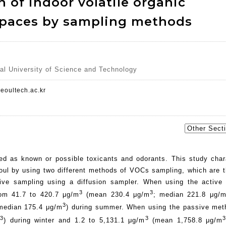
 of indoor volatile organic
spaces by sampling methods
al University of Science and Technology
oultech.ac.kr
ed as known or possible toxicants and odorants. This study char
eoul by using two different methods of VOCs sampling, which are t
ive sampling using a diffusion sampler. When using the active
3
3
rom 41.7 to 420.7 μg/m
(mean 230.4 μg/m
; median 221.8 μg/
3
median 175.4 μg/m
) during summer. When using the passive met
3
3
m
) during winter and 1.2 to 5,131.1 μg/m
(mean 1,758.8 μg/m