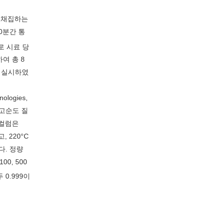
료를 채집하는
80분간 통
속으로 시료 당
여 총 8
을 실시하였
ologies,
켜 고순도 질
 컬럼은
, 220°C
다. 정량
100, 500
 0.999이