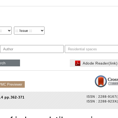
rch
Adode Reader(link
PMC Previewer
ISSN : 2288-9167(
.4 pp.362-371
ISSN : 2288-923X(