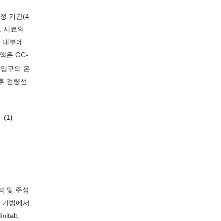
 측정 기간(4
. 시료의
r 내부에
액은 GC-
주입구의 온
 후 검량선
(1)
석 및 주성
량 기법에서
initab,