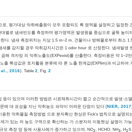
로, 평가대상 악취배출원이 모두 포함되도 록 영역을 설정하고 일정한
은 시간대별로 냄새빈도를 측정하며 평가영역은 발생원을 중심으로 굴뚝 높이의
. 냄새 측정위치는 지상 1.5 m~2 m, 건물이나 방해물로부터 최소 1.5
냄새를 감지할 경우 악취감지시간은 1 odor hour 로 산정한다. 냄새발생
를 곱해 격자망 의 악취노출도(EXPexist)를 산출한다. 측정비용은 약 1~2
 노출 특성값은 토지활용 분류에 따 른 노출 한계값(EXPlim)과 비교하여
 al., 2016
). Table
2
, Fig.
2
법 등이 있으며 이러한 방법은 시료채취시간이 짧고 순간적으로 발생·소
문에 대 표성을 지닌 악취농도 파악이 어려운 단점이 있다 (
NIER, 2017
usion)을 이용한 악취물질 측정방법 으로 분자확산 현상은 Fick’s 법칙으로 설명
제가 있는 저 농도 구역으로 확산하는 가 스분자의 이동현상 설명이 가능
않아 대규모 측정 망 등에 사용사례가 증가하고 있으며, NO
, HCHO, NH
, H
S
2
3
2