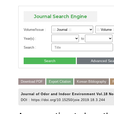
Journal Search Engine
Volume/Issue :
Year(s) :
to
Search :
Search
Advanced Sea
Download PDF
Export Citation
Korean Bibliography
Journal of Odor and Indoor Environment Vol.18 No
DOI :
https://doi.org/10.15250/joie.2019.18.3.244