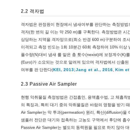
2.2 격자법
격자법은 판정원이 현장에서 냄새여부를 판단하는 측정방법으
격자(한 변의 길 이는 약 250 m)를 구획한다. 측정방법
상당하는 지역을 격자망으로(최소 반경 600 m)구분하여 조사한다
이격되고 측정 빈도는 1회 10분간 60회 측정하여 10% 이상 
플수량(N)대비 냄새 를 맡은 총 횟수(nexist)에 보정계수(K)
(Euro)가 소요되는 것으로 알려져 있으며 격자법에서 산출된
여부를 판 단한다(
KEI, 2013;
Jang et al., 2016
,
Kim et
2.3 Passive Air Sampler
현행 악취물질 측정방법은 간접흡인, 용액흡수법, 고 체흡착
의 특징과, 특히 대기 중의 악취물질은 바람의 영향을 받기 때
Air Sampler는 막 투과(permeation) 원리, 확산(diff
샘플러 전단은 대기와 접촉하는 고농도 구역에서 후단에 흡수
Passive Air Sampler는 별도의 동력원을 필요로 하지 