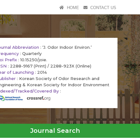
HOME
CONTACT US
ournal Abbreviation
: ‘J. Odor Indoor Environ.’
requency
: Quarterly
oi Prefix
: 10.15250/joie.
SSN
: 2288-9167 (Print) / 2288-923X (Online)
ear of Launching
: 2014
ublisher
: Korean Society of Odor Research and
ngineering & Korean Society for Indoor Environment
ndexed/Tracked/Covered By
:
Journal Search