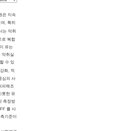
원은 지속
으며, 특히
서는 악취
으로 복합
 이 유는
는 악취실
할 수 있
강화, 적
 중심의 사
악취피해조
 비롯한 유
각 측정방
FF 를 사
 예측기준이