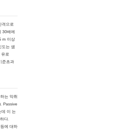
 간격으로
 30배에
 m 이상
 빈도는 샘
만 유로
 기준초과
멸하는 악취
). Passive
되는데 이 는
하다.
 등에 대하