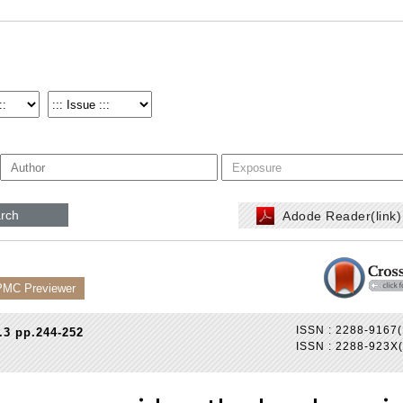
rch
Adode Reader(link
PMC Previewer
ISSN : 2288-9167(
.3 pp.244-252
ISSN : 2288-923X(