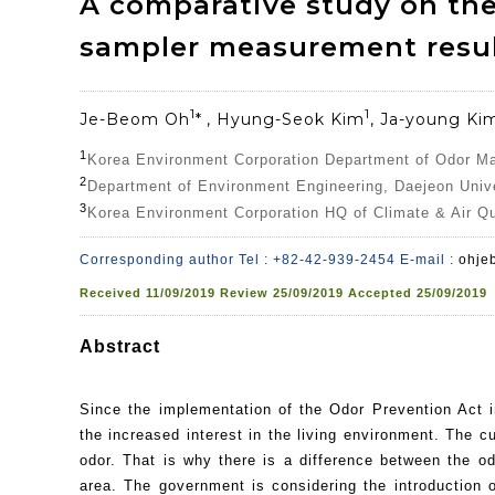
A comparative study on the
sampler measurement result
1
1
Je-Beom Oh
*
, Hyung-Seok Kim
, Ja-young Ki
1
Korea Environment Corporation Department of Odor 
2
Department of Environment Engineering, Daejeon Univ
3
Korea Environment Corporation HQ of Climate & Air Q
Corresponding author Tel : +82-42-939-2454 E-mail :
ohje
Received
11/09/2019
Review
25/09/2019
Accepted
25/09/2019
Abstract
Since the implementation of the Odor Prevention Act 
the increased interest in the living environment. The 
odor. That is why there is a difference between the o
area. The government is considering the introduction