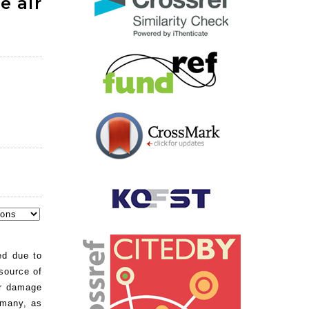
e air
ed due to
source of
or damage
rmany, as