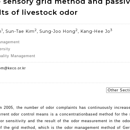
 sensory grid method and passiv
s of livestock odor
1
2
2
3
m
, Sun-Tae Kim
, Sung-Joo Hong
, Kang-Hee Jo
Management
ersity
uality Management
bm@keco.or.kr
in 2005, the number of odor complaints has continuously increas
current odor control means is a concentrationbased method for the 
dor sensitivity and the result of the odor measurement in the od
 of the grid method, which is the odor management method of Ge