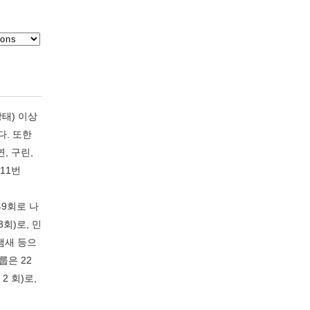
상태) 이상
났다. 또한
, 구린,
211번
49회로 나
3회)로, 민
냄새 등으
룹은 22
2 회)로,