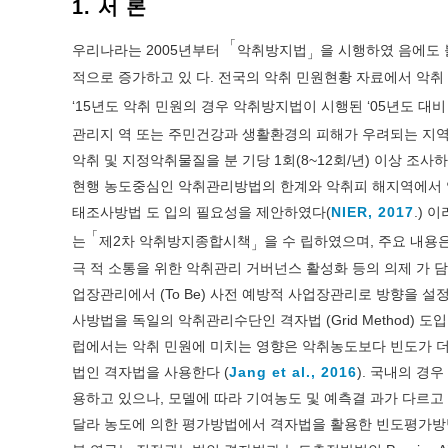
1. 서 론
「
우리나라는 2005년부터
악취방지법
을 시행하였 음에도 
」
적으로 증가하고 있 다. 전국의 악취 민원현황 자료에서 악취 민원은 ‘
‘15년도 악취 민원의 경우 악취방지법이 시행된 ‘05년도 대비 
관리지 역 또는 주민건강과 생활환경의 피해가 우려되는 지
악취 및 지정악취물질을 분 기당 1회(8~12회/년) 이상 조
현행 농도중심인 악취관리방법의 한계와 악취피 해지역에서 
태조사방법 도 입의 필요성을 제안하였다(
NIER, 2017
.) 
「
는
제2차 악취방지종합시책
을 수 립하였으며, 주요 내용
」
극 적 소통을 위한 악취관리 거버넌스 활성화 등의 의제 가 담겨져
업장관리에서 (To Be) 사전 예방적 사업장관리로 방향을
사방법을 독일의 악취관리수단인 격자법 (Grid Method) 도
럽에서는 악취 민원에 미치는 영향은 악취농도보다 빈도가 더 밀
법인 격자법을 사용한다 (
Jang et al., 2016
). 국내의 경
용하고 있으나, 모델에 따라 기여농도 및 예측결 과가 다르고 
달라 농도에 의한 평가방법에서 격자법을 활용한 빈도평가방