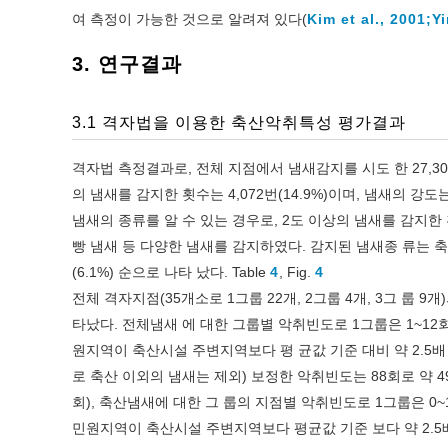
여 측정이 가능한 것으로 알려져 있다(
Kim et al., 2001;
Yi
3. 연구결과
3.1 격자법을 이용한 축산악취특성 평가결과
격자법 측정결과로, 전체 지점에서 냄새감지를 시도 한 27,30
의 냄새를 감지한 횟수는 4,072번(14.9%)이며, 냄새의 강도는 2도
냄새의 종류를 알 수 있는 경우로, 2도 이상의 냄새를 감지한 횟수
빵 냄새 등 다양한 냄새를 감지하였다. 감지된 냄새종 류는 축산악취가
(6.1%) 순으로 나타 났다. Table
4
, Fig.
4
전체 격자지점(35개소로 1그룹 22개, 2그룹 4개, 3그 룹 9개
타났다. 전체냄새 에 대한 그룹별 악취빈도로 1그룹은 1~12회(평균 6
원지역이 축산시설 주변지역보다 평 균값 기준 대비 약 2.5배
로 축산 이외의 냄새는 제외) 보정한 악취빈도는 88회로 약 4
회), 축산냄새에 대한 그 룹의 지점별 악취빈도로 1그룹은 0~12회(평
민원지역이 축산시설 주변지역보다 평균값 기준 보다 약 2.5