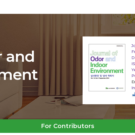
J
r and
F
D
I
nment
Y
P
E
I
For Contributors