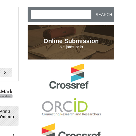
SEARCH
Online Submission
joie.jams.or.kr
)
Print)
Online)