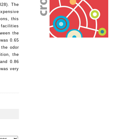
028). The
expensive
ons, this
acilities
tween the
 was 0.65
 the odor
tion, the
 and 0.86
 was very