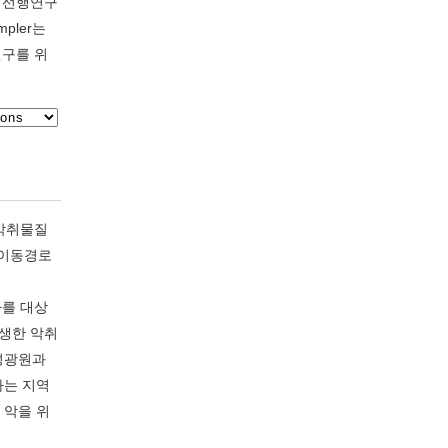
서 선행연구
ampler는
연구를 위
 악취물질
취이동경로
아를 대상
발생한 악취
 성광원과
하는 지역
 악을 위