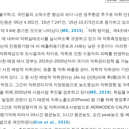
불구하고, 국민들의 소득수준 향상과 보다 나은 정주환경 추구로 악취 민
05년 4,302건, ‘10년 7,247건, ‘15년 15,573건으로 증가하고 있
「
약 3.6배 증가한 것으로 나타났다 (
ME, 2015
).
악취 방지법
제4조에
」
역 에 대하여 악취실태조사를 실시하도록 규정하고 있으 며 악취측정방법
사하는데 민원증가량 대 비 배출허용기준초과 사례는 낮은 수준이다. 이러한
악취체감도와 조사결과의 차이로, 악취로 인한 수용자의 피해를 반영하
이러한 배경 에서 정부는 2019년~2028년까지 국가의 악취관리정책 을 가늠
은 사전 예방적 악취관리, 맞춤 형 악취 배출원 관리, 과학적 악취관리 기반
 있다. 그 중 사전 예방적 악취관리는 (As Is) 선(先)피해 후(後)조치
 설정하였고, 그간의 악취관리지역 지정방법으로 농도중심의 악취영향 및 
입을 위해 2020년에 시범사업 추진을 검토하고 있다(
ME, 2019
). 독일을
접한 관련이 있기 때문에 악취노출도(EXPexist) 평 가를 위해 현장후
우 그간은 악취영향지역 의 및 악취피해조사방법으로 AERMODE와 CALPU
평가자에 따라서 24시간 평균농도, 1시간 평균농도, 순간 peak농도 등
법으로 제안하였다(
Kim et al., 2016
).