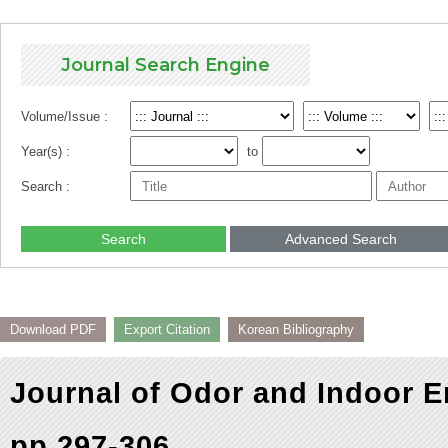
Journal Search Engine
Volume/Issue :
Year(s) :
to
Search :
Search
Advanced Search
Download PDF
Export Citation
Korean Bibliography
Journal of Odor and Indoor E
pp.297-306