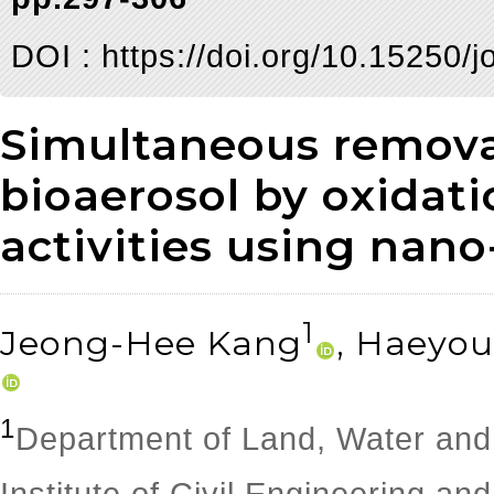
DOI :
https://doi.org/10.15250/
Simultaneous remova
bioaerosol by oxidati
activities using nano
1
Jeong-Hee Kang
, Haeyo
1
Department of Land, Water an
Institute of Civil Engineering an