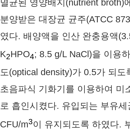
멸균된 영양배지(nutrient brot
분양받은 대장균 균주(ATCC 87
였다. 배양액을 인산 완충용액(3.5 
K
HPO
; 8.5 g/L NaCl)을 
2
4
도(optical density)가 0.
초음파식 기화기를 이용하여 미소
로 흡인시켰다. 유입되는 부유세균의 
3
CFU/m
이 유지되도록 하였다.