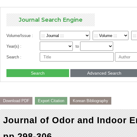
Journal Search Engine
Volume/Issue :
Year(s) :
to
Search :
Search
Advanced Search
Download PDF
Export Citation
Korean Bibliography
Journal of Odor and Indoor E
pp.298-306