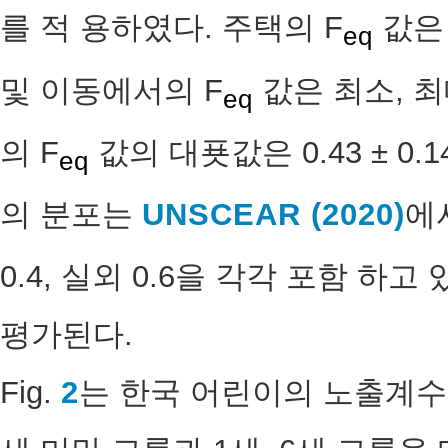
를 적 용하였다. 주택의 F
값은 
eq
및 이동에서의 F
값은 최소, 최대
eq
의 F
값의 대푯값은 0.43 ± 0
eq
의 분포는
UNSCEAR (2020)
에
0.4, 실외 0.6을 각각 포함 하
평가된다.
Fig.
2
는 한국 어린이의 노출계수