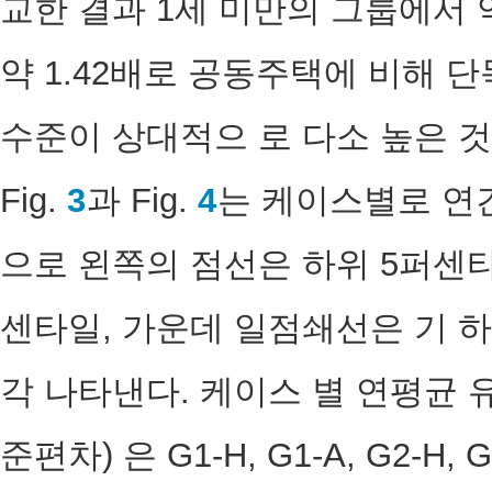
교한 결과 1세 미만의 그룹에서 약 
약 1.42배로 공동주택에 비해 
수준이 상대적으 로 다소 높은 
Fig.
3
과 Fig.
4
는 케이스별로 연
으로 왼쪽의 점선은 하위 5퍼센타
센타일, 가운데 일점쇄선은 기 하
각 나타낸다. 케이스 별 연평균
준편차) 은 G1-H, G1-A, G2-H, G