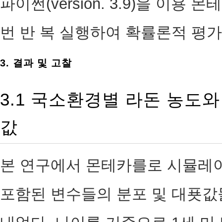
파이썬(version. 3.9)을 이용 
번 반 복 실행하여 확률론적 평
3. 결과 및 고찰
3.1 국소환경별 라돈 농도와
값
본 연구에서 몬테카를로 시뮬레이
포함된 변수들의 분포 및 대푯값들