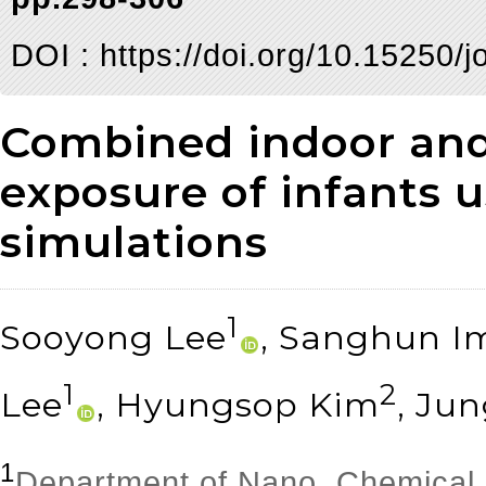
DOI :
https://doi.org/10.15250/
Combined indoor and
exposure of infants 
simulations
1
Sooyong Lee
, Sanghun I
1
2
Lee
, Hyungsop Kim
, Ju
1
Department of Nano, Chemical a