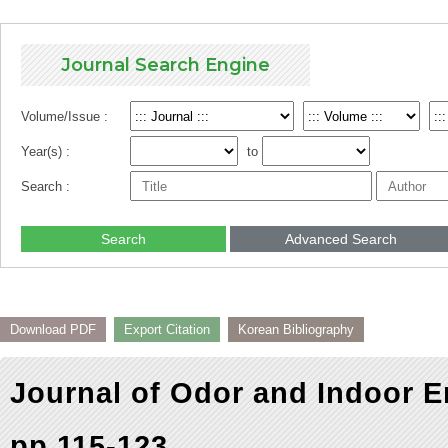
Journal Search Engine
Volume/Issue :
Year(s) :
to
Search :
Search
Advanced Search
Download PDF
Export Citation
Korean Bibliography
Journal of Odor and Indoor E
pp.115-123