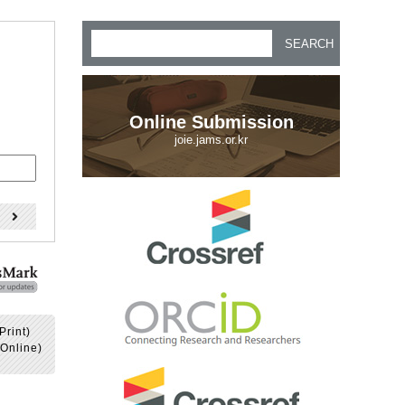
SEARCH
Online Submission
joie.jams.or.kr
)
Print)
Online)