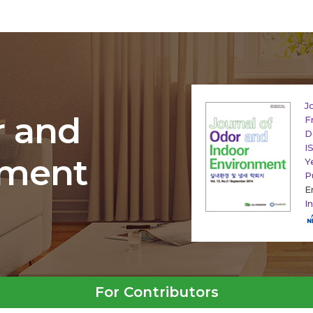
J
r and
F
D
I
nment
Y
P
E
I
For Contributors