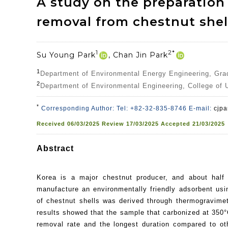
A study on the preparation
removal from chestnut shel
1
2*
Su Young Park
, Chan Jin Park
1
Department of Environmental Energy Engineering, Grad
2
Department of Environmental Engineering, College of 
*
Corresponding Author: Tel: +82-32-835-8746 E-mail:
cjpa
Received
06/03/2025
Review
17/03/2025
Accepted
21/03/2025
Abstract
Korea is a major chestnut producer, and about half 
manufacture an environmentally friendly adsorbent usi
of chestnut shells was derived through thermogravimet
results showed that the sample that carbonized at 350°C
removal rate and the longest duration compared to ot