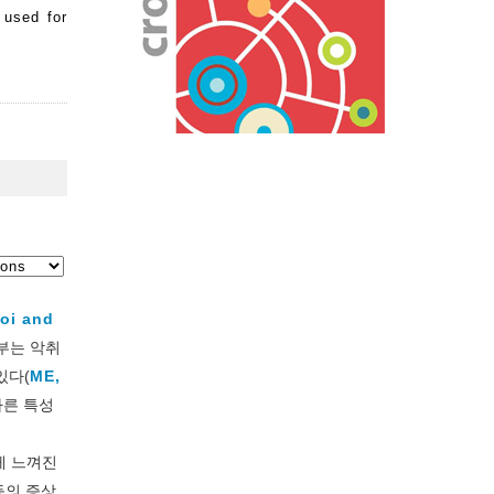
 used for
oi and
부는 악취
있다(
ME,
다른 특성
게 느껴진
등의 증상