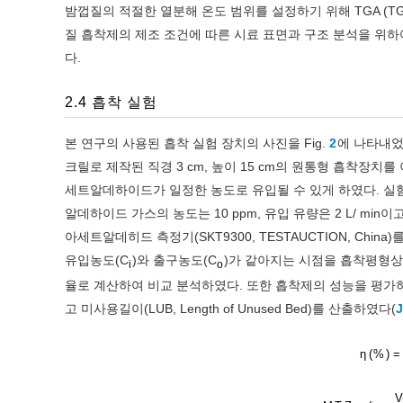
밤껍질의 적절한 열분해 온도 범위를 설정하기 위해 TGA (TG20
질 흡착제의 제조 조건에 따른 시료 표면과 구조 분석을 위하여 일
다.
2.4 흡착 실험
본 연구의 사용된 흡착 실험 장치의 사진을 Fig.
2
에 나타내었
크릴로 제작된 직경 3 cm, 높이 15 cm의 원통형 흡착장
세트알데하이드가 일정한 농도로 유입될 수 있게 하였다. 실험은 
알데하이드 가스의 농도는 10 ppm, 유입 유량은 2 L/ mi
아세트알데히드 측정기(SKT9300, TESTAUCTION, Chin
유입농도(C
)와 출구농도(C
)가 같아지는 시점을 흡착평형상
i
o
율로 계산하여 비교 분석하였다. 또한 흡착제의 성능을 평가하
고 미사용길이(LUB, Length of Unused Bed)를 산출하였다(
J
η
(
%
)
=