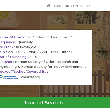
HOME
CONTACT US
ournal Abbreviation
: ‘J. Odor Indoor Environ.’
requency
: Quarterly
oi Prefix
: 10.15250/joie.
SSN
: 2288-9167 (Print) / 2288-923X (Online)
ear of Launching
: 2014
ublisher
: Korean Society of Odor Research and
ngineering & Korean Society for Indoor Environment
ndexed/Tracked/Covered By
:
Journal Search