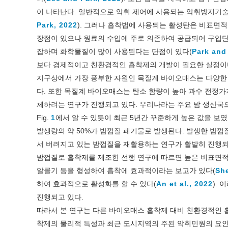
이 나타난다. 일반적으로 악취 제어에 사용되는 악취방지기술로
Park, 2022
). 그러나 흡착법에 사용되는 활성탄은 비표면
장점이 있으나 원료의 수입에 주로 의존하여 공급되어 구입단
잡하며 화학물질이 많이 사용된다는 단점이 있다(
Park and
보다 경제적이고 친환경적인 흡착제의 개발이 필요한 실정이
지구상에서 가장 풍부한 자원인 목질계 바이오매스는 다양한
다. 또한 목질계 바이오매스는 탄소 함량이 높아 과수 전정가
체하려는 연구가 진행되고 있다. 우리나라는 주요 밤 생산국으로,
Fig.
1
에서 알 수 있듯이 최근 5년간 꾸준하게 높은 값을 보였
발생량의 약 50%가 밤껍질 폐기물로 발생된다. 발생한 밤껍
서 버려지고 있는 밤껍질을 재활용하는 연구가 활발히 진행되
밤껍질로 흡착제를 제조한 선행 연구에 따르면 높은 비표면적
알콜기 등을 형성하여 흡착에 효과적이라는 보고가 있다(
She
하여 효과적으로 활성화를 할 수 있다(
An et al., 2022
).
진행되고 있다.
따라서 본 연구는 다른 바이오매스 흡착제 대비 친환경적인 
착제의 물리적 특성과 최근 도시지역의 주된 악취민원의 요