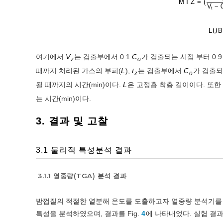
M
T
Z
=
(
V
−
t
L
U
여기에서
V
는 검출부에서 0.1
C
가 검출되는 시점 부터 0.
z
o
때까지 처리된 가스의 부피(
L
),
t
는 검출부에서
C
가 검출되
z
o
될 때까지의 시간(min)이다.
L
은 고정흡 착층 길이이다. 또한
는 시간(min)이다.
3. 결과 및 고찰
3.1 물리적 특성분석 결과
3.1.1 열중량(TGA) 분석 결과
밤껍질의 적절한 열분해 온도를 도출하고자 열중량 분석기를 활용
특성을 분석하였으며, 결과를 Fig.
4
에 나타내었다. 실험 결과