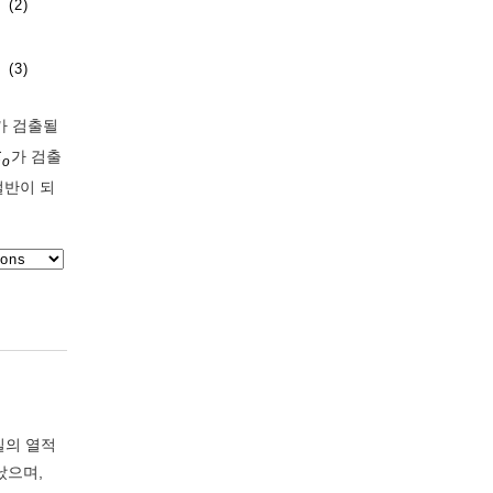
(2)
(3)
가 검출될
C
가 검출
o
절반이 되
질의 열적
났으며,