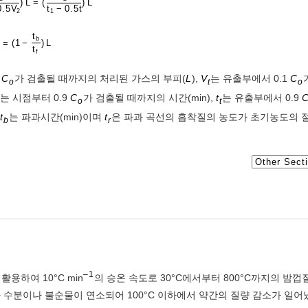
)
L
=
(
)
L
0.5
V
t
−
0.5
t
2
1
t
b
B
=
(
1
−
)
L
t
f
9
C
가 검출될 때까지의 처리된 가스의 부피(
L
),
V
는 유출부에서 0.1
C
o
t
o
는 시점부터 0.9
C
가 검출될 때까지의 시간(min),
t
는 유출부에서 0.9
o
t
t
는 파과시간(min)이며
t
은 파과 곡선의 흡착질의 농도가 초기농도의 
b
r
–1
하여 10°C min
의 승온 속도로 30°C에서부터 800°C까지의 밤껍
 수분이나 불순물이 연소되어 100°C 이하에서 약간의 질량 감소가 일어