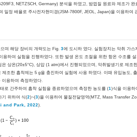
9F3, NETZSCH, Germany) 분석을 하였고, 밤껍질 원료와 제조가 
정 배율로 주사전자현미경(JSM-7800F, JEOL, Japan)을 이용하여
으며 해당 장비의 개략도는 Fig.
3
에 도시하 였다. 실험장치는 악취 가스
치를 이용하여 실험을 진행하였다. 또한 발생 온도 조절을 위한 항온 수조를 
상온(20±5°C), 상압 (1 atm)에서 진행되었으며, 악취발생기로 제조
n이고 제조한 흡착제는 5 g을 충진하여 실험에 사용 하였다. 이때 유입농도, 
a)를 이용하여 측정하였다.
태로 간주하여 흡착 실험을 종료하였으며 측정한 농도를 (
1
)식을 이용하
기 위하여 식(
2
)~(
3
)을 이용하여 물질전달영역(MTZ, Mass Transfer Zo
i and Park, 2022
).
C
o
(
1
−
)
×
100
C
i
V
t
2
2