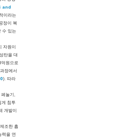
i and
과적이라는
공정이 복
 수 있는
지 자원이
활성탄을 대
13억원으로
당 과정에서
00
). 따라
 페놀기,
쉽게 침투
제 개발이
 제조한 흡
능력을 연