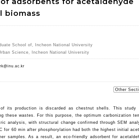
 of adsorbents for acetaldehyde
l biomass
uate School of, Incheon National University
Urban Science, Incheon National University
rk@inu.ac.kr
of its production is discarded as chestnut shells. This study
ng these wastes. For this purpose, the optimum carbonization te
ric analysis, with structural change confirmed through SEM anal
 for 60 min after phosphorylation had both the highest initial ace
her samples. As a result, an eco-friendly adsorbent for acetald