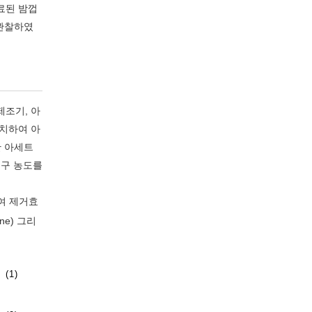
완료된 밤껍
 관찰하였
제조기, 아
설치하여 아
한 아세트
출구 농도를
여 제거효
ne) 그리
(1)