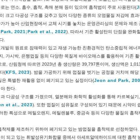
는 연소, 흡수, 흡착, 촉매 분해 등이 있으며 흡착법이 주로 사용된다(
J
적이 크고 다공성 구조를 갖추고 있어 다양한 종류의 오염물질 저감에 효
가가 높아 산업현장에서 교체 시기를 놓치는 운영관리상의 문제와 제조 
 Park, 2021;
Park et al., 2022
). 따라서 기존 활성탄의 단점을 완화할
다.
 개발의 원료로 잠재력이 있고 재생 가능한 친환경적인 탄소중립적 에너
지, 가시박, 은행껍질 등의 다양한 목질계 바이오매스를 활용하여 기존 
 산림청에 따르면 2023년 총 생산량은 39,797톤이며, 생산액은 1,0
다(
KFS, 2023
). 밤을 가공하기 위해 껍질을 벗기는 공정을 거치며 해
질은 특별한 재활용 없이 폐기되고 있는 실정이다(
Jeon and Park, 20
야 한다.
과 다공성 구조를 가졌으며, 열분해와 화학적 활성화를 통해 카르복실기,
n et al., 2023
). 또한 껍질이 섬유질로 구성되어 있기 때문에 시약이 
 이러한 특성으로 메틸오렌지, 메틸렌블루, 중금속 등의 다양한 물질의 흡착
흡착제를 제조하기 위하여 폐기되고 있는 밤껍질을 흡착제로 선정하였다.
인이 되고 있는 휘발성유기화합물 중에서 아세트알데하이드에 대한 흡착 