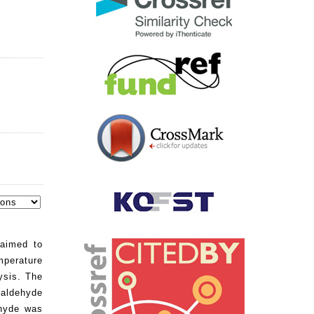
 aimed to
mperature
ysis. The
taldehyde
ehyde was