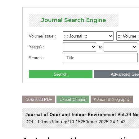
Journal Search Engine
Volume/Issue :
Year(s) :
to
Search :
Search
Advanced Sea
Download PDF
Export Citation
Korean Bibliography
Journal of Odor and Indoor Environment Vol.24 No
DOI :
https://doi.org/10.15250/joie.2025.24.1.42