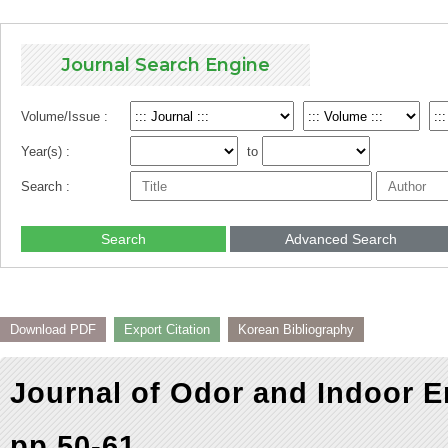
Journal Search Engine
Volume/Issue :
Year(s) :
to
Search :
Search
Advanced Search
Download PDF
Export Citation
Korean Bibliography
Journal of Odor and Indoor E
pp.50-61