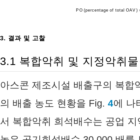
P
O
(
p
e
r
c
e
n
t
a
g
e
o
f
t
o
t
a
l
O
A
V
)
3. 결과 및 고찰
3.1 복합악취 및 지정악취
아스콘 제조시설 배출구의 복합
의 배출 농도 현황을 Fig.
4
에 나
서 복합악취 희석배수는 공업 지
높은 공기희석배수 30,000 배를