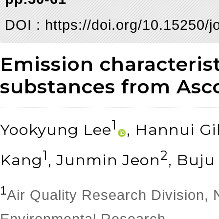
DOI :
https://doi.org/10.15250/j
Emission characterist
substances from Asco
1
Yookyung Lee
, Hannui Gi
1
2
Kang
, Junmin Jeon
, Buj
1
Air Quality Research Division, N