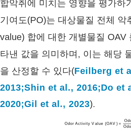
합악취에 미치는 영향을 평가하기
기여도(PO)는 대상물질 전체 악취활성수
value) 합에 대한 개별물질 OA
타낸 값을 의미하며, 이는 해당
을 산정할 수 있다(
Feilberg et a
2013;
Shin et al., 2016;
Do et a
2020;
Gil et al., 2023
).
O
d
O
d
o
r
A
c
t
i
v
i
t
y
V
a
l
u
e
(
O
A
V
)
=
O
d