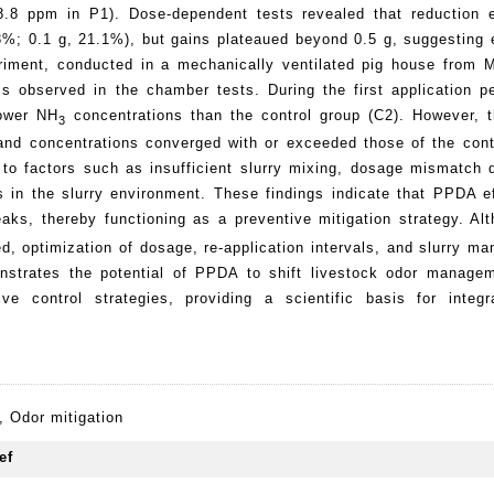
8 ppm in P1). Dose-dependent tests revealed that reduction e
3%; 0.1 g, 21.1%), but gains plateaued beyond 0.5 g, suggesting
xperiment, conducted in a mechanically ventilated pig house from 
s observed in the chamber tests. During the first application pe
lower NH
concentrations than the control group (C2). However, t
3
and concentrations converged with or exceeded those of the cont
d to factors such as insufficient slurry mixing, dosage mismatch 
in the slurry environment. These findings indicate that PPDA ef
aks, thereby functioning as a preventive mitigation strategy. Alt
ted, optimization of dosage, re-application intervals, and slurry 
nstrates the potential of PPDA to shift livestock odor manage
ve control strategies, providing a scientific basis for integ
,
Odor mitigation