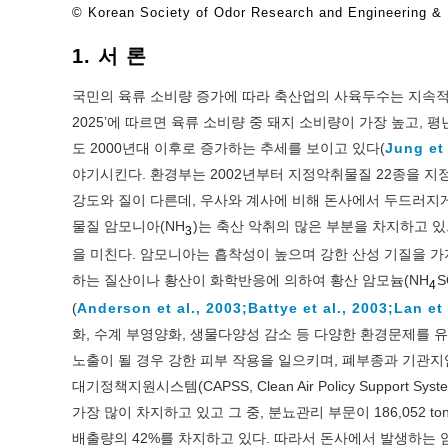
© Korean Society of Odor Research and Engineering & K
1. 서 론
국민의 육류 소비량 증가에 따라 축산업의 사육두수는 지속적
2025’에 따르면 육류 소비량 중 돼지 소비량이 가장 높고, 
도 2000년대 이후로 증가하는 추세를 보이고 있다(
Jung et 
야기시킨다. 환경부는 2002년부터 지정악취물질 22종을 
강도와 질이 다른데, 우사와 계사에 비해 돈사에서 두드러지
물질 암모니아(NH
)는 축산 악취의 많은 부분을 차지하고 있
3
을 미친다. 암모니아는 흡착성이 높으며 강한 산성 기질을 가지
하는 질산이나 황산이 화학반응에 의하여 황산 암모늄(NH
S
4
(
Anderson et al., 2003;
Battye et al., 2003;
Lan et 
화, 수계 부영양화, 생물다양성 감소 등 다양한 환경문제를
노출이 될 경우 강한 피부 작용을 일으키며, 폐부종과 기관지
대기정책지원시스템(CAPSS, Clean Air Policy Support 
가장 많이 차지하고 있고 그 중, 분뇨관리 부문이 186,052 to
배출량의 42%를 차지하고 있다. 따라서 돈사에서 발생하는 