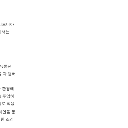
 암모니아
에서는
장유통센
을 각 챔버
돈사 환경에
로 투입하
질로 적용
라인을 통
동일한 조건