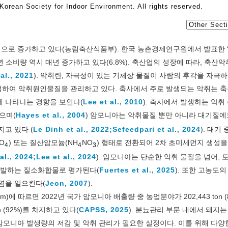
orean Society for Indoor Environment. All rights reserved.
으로 증가하고 있다(농림축산식품부). 한국 농촌경제연구원에서 발표한 
평년 소비량 역시 매년 증가하고 있다(6.8%). 축산업의 성장에 따라, 축산
al., 2021
). 악취란, 자극성이 있는 기체상 물질이 사람의 후각을 자극
지정하여 악취원인물질을 관리하고 있다. 축사에서 주로 발생되는 악취는 
게 나타나는 경향을 보인다(
Lee et al., 2010
). 축사에서 발생하는 악취
으며(
Hayes et al., 2004
) 암모니아는 악취물질 뿐만 아니라 대기질에
고 있다 (
Le Dinh et al., 2022;
Sefeedpari et al., 2024
). 대기
O
) 또는 질산암모늄(NH
NO
) 형태로 전환되어 2차 초미세먼지 생성
4
4
3
al., 2024;
Lee et al., 2024
). 암모니아는 단순한 악취 물질을 넘어, 
 유발하는 질소화합물로 평가된다(
Fuertes et al., 2025
). 또한 고농도
염을 일으킨다(
Jeon, 2007
).
System)에 따르면 2022년 국가 암모니아 배출량 중 농업분야가 202,443 ton 
n (92%)를 차지하고 있다(
CAPSS, 2025
). 분뇨관리 부문 내에서 돼지
암모니아 발생량의 저감 및 악취 관리가 필요한 실정이다. 이를 위해 다양