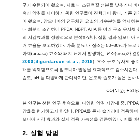
구가 수행되어 왔으며, 사료 내 조단백질 성분을 낮추거나 바
축산 악취를 제어하기 위한 연구들이 진행되어 왔다. 기존 연
어 왔으며, 암모니아의 전구체인 요소의 가수분해를 억제하는
내 회분식 조건하에 PPDA, NBPT, AHA 등 여러 구조 
의 저감효과를 정량적으로 분석하였다. 실험 결과 암모니아 저감에서는 
거 효율을 보고하였다. 가축 분뇨 내 질소는 50~80%가 뇨로
아제(urease) 효소와 돼지 뇨에서 발생하는 요소(urea)가
2000;
Sigurdarson et al., 2018
). 요소 구조 유사체 
해를 억제함으로써 암모니아 발생을 효과적으로 감소시킨다 
습도, pH 등 다양하게 관여하지만, 온도와 습도가 높은 돈
CO(NH
)
+
2
H
2
2
2
본 연구는 선행 연구 후속으로, 다양한 악취 저감제 중, PP
감율을 평가하고자 하였다. PPDA를 돈사 슬러리에 적용하
모니아 저감 효과와 실제 적용 가능성을 검증하였다. 이를 바
2. 실험 방법