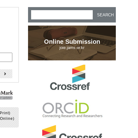
SEARCH
Online Submission
joie.jams.or.kr
)
Print)
Online)