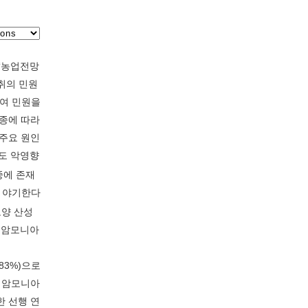
‘농업전망
악취의 민원
하여 민원을
축종에 따라
 주요 원인
도 악영향
 중에 존재
을 야기한다
토양 산성
의 암모니아
(83%)으로
는 암모니아
한 선행 연