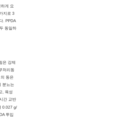
일하게 요
찬가지로 3
. PPDA
모두 동일하
실험은 강제
 무처리동
개의 동은
의 분뇨는
고, 육성
4시간 교반
.027 g/
DA 투입