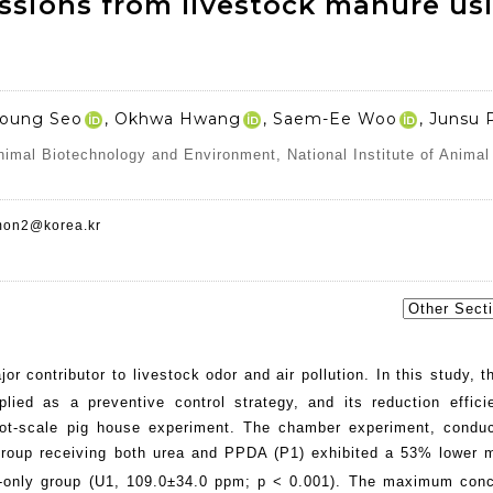
ssions from livestock manure us
iyoung Seo
, Okhwa Hwang
, Saem-Ee Woo
, Junsu 
nimal Biotechnology and Environment, National Institute of Anima
mon2@korea.kr
r contributor to livestock odor and air pollution. In this study, 
lied as a preventive control strategy, and its reduction effic
lot-scale pig house experiment. The chamber experiment, condu
group receiving both urea and PPDA (P1) exhibited a 53% lower
a-only group (U1, 109.0±34.0 ppm; p < 0.001). The maximum conc