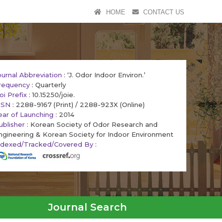
HOME
CONTACT US
ournal Abbreviation
: ‘J. Odor Indoor Environ.’
requency
: Quarterly
oi Prefix
: 10.15250/joie.
SSN
: 2288-9167 (Print) / 2288-923X (Online)
ear of Launching
: 2014
ublisher
: Korean Society of Odor Research and
ngineering & Korean Society for Indoor Environment
ndexed/Tracked/Covered By
:
Journal Search