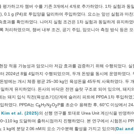
 평가하고자 챔버 수를 기존 3개에서 4개로 추가하였다. 1차 실험과 동
 g (P3), 0.1 g (P4)로 투입양을 달리하여 주입하였다. 요소는 앞선 실험과 마
속효과를 확인하였다. 나머지 실험 조건은 1차 실험과 동일하게 유지하였다
처리하였으며, 챔버 내부 조건, 공기 주입, 암모니아 측정 방식 등은 
의 현장 적용 가능성과 암모니아 저감 효과를 검증하기 위해 수행되었다. 
부터 2024년 8월 4일까지 수행되었으며, 두개 돈방을 동시에 운영하였다.
 돈방에는 개시 체중 평균 25~30 kg인 육성돈을 45두씩 사육하였다. 두 
을 동일하게 유지하였다. 돈사의 바닥은 전면 슬랏 구조로 되어 있으며, 돼지
에는 돼지 입식 직전(육성초기)단계에 슬러리 피트에 PPDA 1차 투입하였
입하였다. PPDA는 C
H
N
O
P를 초순수 용해한 후, 60°C 이상에서 2
6
7
2
2
과
Kim et al. (2025)
의 선행 연구를 토대로 Urea Unit 계산식을 반영하여 0
00~110 kg 도달하여 출하시점까지 진행하였다. 본 연구에서 시험돈사 PP
 kg에 분당 2.06 nM의 요소 가수분해 활성을 가지고 있으며(
Dai and