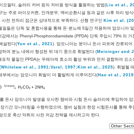
이오필터, 슬러리 커버 등의 저비용 방식을 활용하는 방법(
Liu et al., 
구는 주로 바이오커튼, 안개분무, 액비순환시설 등과 같은 사후 처리 방
 사전 전처리 접근은 상대적으로 부족하다. 선행 연구인
Kim et al. (2
유사체 물질들은 단독 및 혼합사용을 통해 돈·분뇨에 5일간 적용하여 암모니아 
Phenyl-Phosphorodiamidate (PPDA) 단독 주입시 79% 의 가
 배설된다(
Yun et al., 2021
). 암모니아는 분이나 돈사 피트에 잔류되어
 결합하여 분뇨 내에서 형성된 뒤 대기 중으로 휘발된다 (
Meisinger and J
중 대표적 물질인 PPDA는 우레아제 효소의 활성 부위와 먼저 결합하여 요
(
Whitelaw et al., 1991;
Varel, 1997;
Kim et al., 2025
). 휘발될 
사 내부에서는 암모니아 휘발이 더 활발하게 이루어진다(
Hao et al., 2019
Urease
O
→
H
CO
+
2
NH
2
3
4
DA를 돈사 암모니아 발생을 모사한 챔버와 시험 돈사 슬러리에 투입하여 
여 장기간 모니터링을 수행하였으며, 챔버 실험과 현장 시험돈사를 통해 투
탕으로 축산 악취의 사전 저감 전략을 제시하고자 한다.