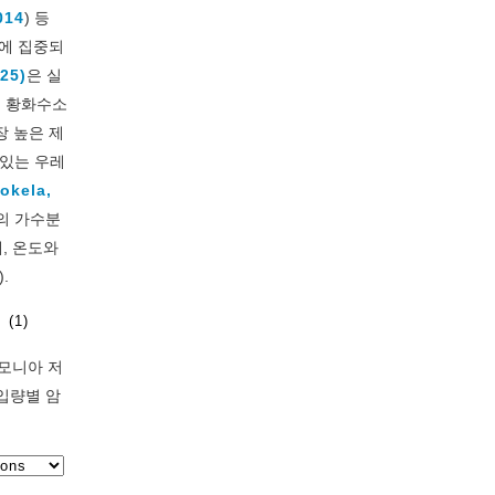
2014
) 등
식에 집중되
025)
은 실
및 황화수소
장 높은 제
 있는 우레
okela,
소의 가수분
때, 온도와
).
(1)
암모니아 저
입량별 암