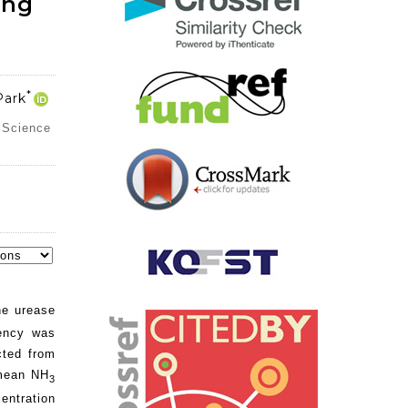
ing
*
Park
l Science
the urease
iency was
cted from
 mean NH
3
entration