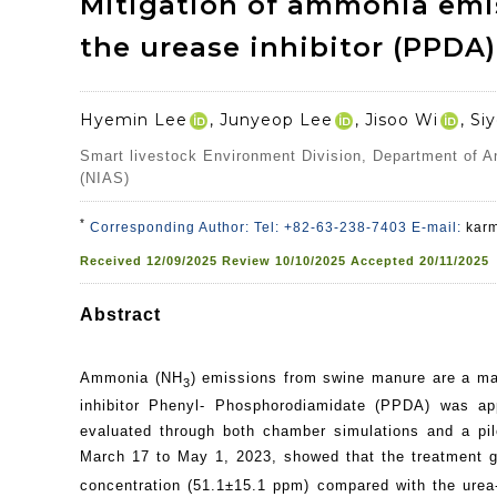
Mitigation of ammonia emi
the urease inhibitor (PPDA)
Hyemin Lee
, Junyeop Lee
, Jisoo Wi
, S
Smart livestock Environment Division, Department of A
(NIAS)
*
Corresponding Author: Tel: +82-63-238-7403 E-mail:
kar
Received
12/09/2025
Review
10/10/2025
Accepted
20/11/2025
Abstract
Ammonia (NH
) emissions from swine manure are a majo
3
inhibitor Phenyl- Phosphorodiamidate (PPDA) was app
evaluated through both chamber simulations and a pi
March 17 to May 1, 2023, showed that the treatment 
concentration (51.1±15.1 ppm) compared with the ure