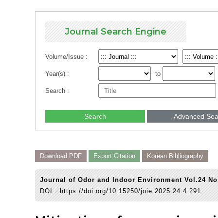
Journal Search Engine
Volume/Issue :
Year(s) :
to
Search :
Search
Advanced Sea
Download PDF
Export Citation
Korean Bibliography
Journal of Odor and Indoor Environment Vol.24 No
DOI :
https://doi.org/10.15250/joie.2025.24.4.291