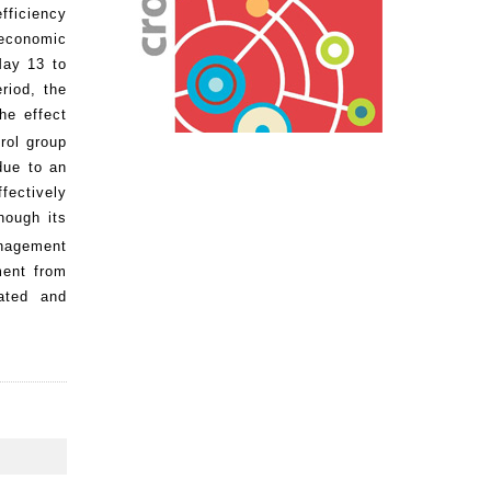
fficiency
 economic
May 13 to
riod, the
he effect
rol group
due to an
fectively
hough its
management
ment from
rated and