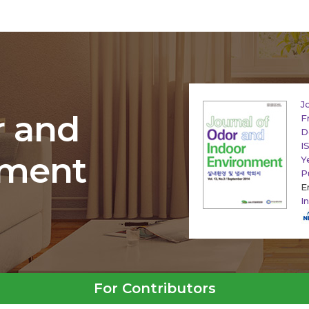
J
r and
F
D
I
nment
Y
P
E
I
For Contributors