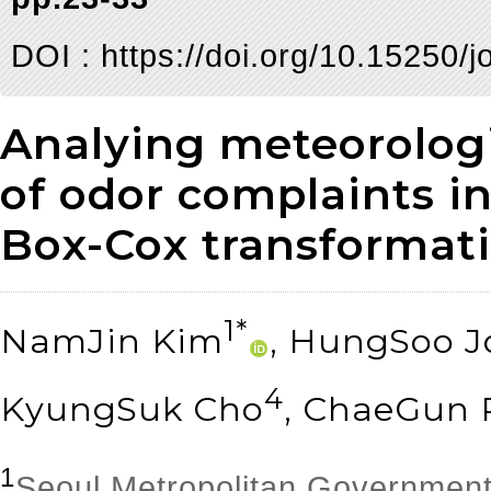
DOI :
https://doi.org/10.15250/j
Analying meteorologi
of odor complaints i
Box-Cox transformat
1*
NamJin Kim
, HungSoo J
4
KyungSuk Cho
, ChaeGun 
1
Seoul Metropolitan Government 