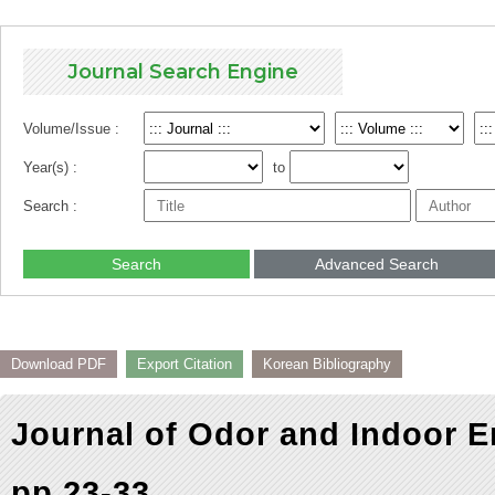
Journal Search Engine
Volume/Issue :
Year(s) :
to
Search :
Search
Advanced Search
Download PDF
Export Citation
Korean Bibliography
Journal of Odor and Indoor E
pp.23-33