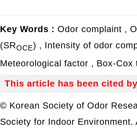
Key Words :
Odor complaint
,
Od
(SR
)
,
Intensity of odor comp
OCE
Meteorological factor
,
Box-Cox t
This article has been cited b
© Korean Society of Odor Resea
Society for Indoor Environment. A