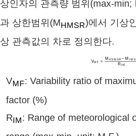
상인자의 관측량 범위(max-min; 
과 상한범위(M
)에서 기상
HMSR
상 관측값의 차로 정의한다.
M
−
M
H
S
M
S
R
I
M
S
V
=
V
M
M
F
F
=
M
H
S
M
S
R
−
M
I
M
R
I
M
V
: Variability ratio of maxi
MF
factor (%)
R
: Range of meteorological o
IM