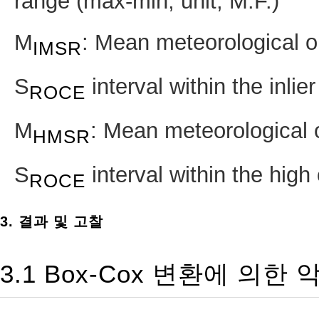
range (max-min, unit; M.F.)
M
: Mean meteorological o
IMSR
S
interval within the inlier
ROCE
M
: Mean meteorological 
HMSR
S
interval within the high 
ROCE
3. 결과 및 고찰
3.1 Box-Cox 변환에 의