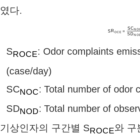
였다.
S
C
N
O
S
R
=
S
R
O
C
E
=
S
C
N
O
O
C
E
S
D
N
O
S
: Odor complaints emiss
ROCE
(case/day)
SC
: Total number of odor 
NOC
SD
: Total number of obser
NOD
기상인자의 구간별 S
와 구
ROCE