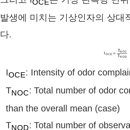
OCE
발생에 미치는 기상인자의 상대
다.
T
N
O
C
I
=
I
O
C
E
=
T
N
O
C
O
C
E
T
N
O
D
I
: Intensity of odor compla
OCE
T
: Total number of odor co
NOC
than the overall mean (case)
T
: Total number of observa
NOD