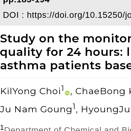
DOI :
https://doi.org/10.15250/
Study on the monitor
quality for 24 hours: 
asthma patients base
1
KilYong Choi
, ChaeBong
1
Ju Nam Goung
, HyoungJ
1
Department of Chemical and Bi