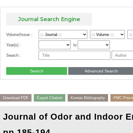
Journal Search Engine
Volume/Issue :
Year(s) :
to
Search :
Search
Advanced Search
Download PDF
Export Citation
Korean Bibliography
PMC Previ
Journal of Odor and Indoor E
pp.185-194