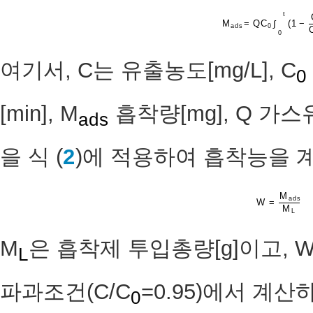
t
M
=
Q
C
∫
(
1
−
M
a
a
d
d
s
s
=
Q
C
0
0
∫
0
t
(
1
−
C
0
여기서, C는 유출농도[mg/L], C
0
[min], M
흡착량[mg], Q 가스유
ads
을 식 (
2
)에 적용하여 흡착능을 
M
a
d
s
W
=
W
=
M
a
d
s
M
L
M
L
M
은 흡착제 투입총량[g]이고, W
L
파과조건(C/C
=0.95)에서 계산
0