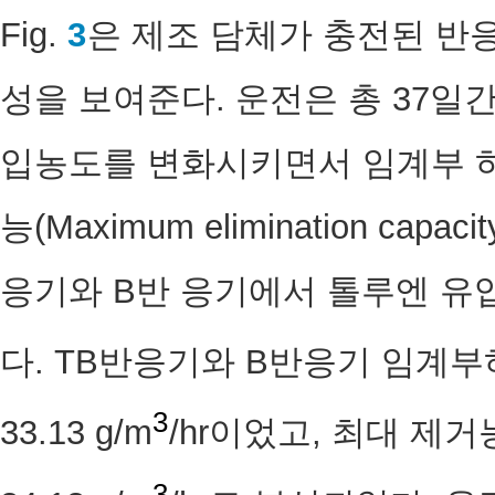
Fig.
3
은 제조 담체가 충전된 반
성을 보여준다. 운전은 총 37일
입농도를 변화시키면서 임계부 하량(C
능(Maximum elimination capa
응기와 B반 응기에서 톨루엔 유
다. TB반응기와 B반응기 임계부하량
3
33.13 g/m
/hr이었고, 최대 제거능은
3