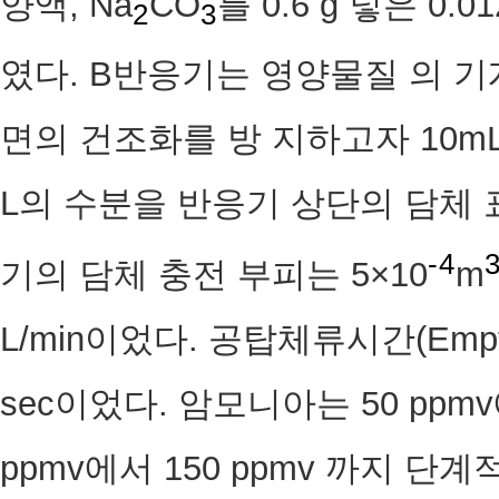
양액, Na
CO
를 0.6 g 넣은 0
2
3
였다. B반응기는 영양물질 의 기
면의 건조화를 방 지하고자 10mL s
L의 수분을 반응기 상단의 담체 
-4
기의 담체 충전 부피는 5×10
m
L/min이었다. 공탑체류시간(Empty be
sec이었다. 암모니아는 50 ppmv에
ppmv에서 150 ppmv 까지 