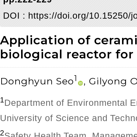
DOI :
https://doi.org/10.15250/
Application of ceram
biological reactor fo
1
Donghyun Seo
, Gilyong 
1
Department of Environmental En
University of Science and Techn
2
Safety Health Team, Manageme