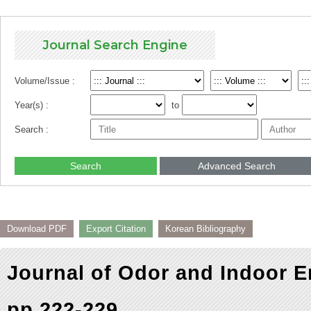
Journal Search Engine
Volume/Issue :
Year(s) :
to
Search :
Search
Advanced Search
Download PDF
Export Citation
Korean Bibliography
Journal of Odor and Indoor E
pp.222-229