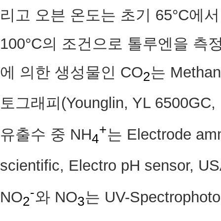
리고 오븐 온도는 초기 65°C에서 
100°C의 조건으로 톨루엔을 측
에 의한 생성물인 CO
는 Metha
2
토그래피(Younglin, YL 6500G
+
유출수 중 NH
는 Electrode am
4
scientific, Electro pH sen
-
NO
와 NO
는 UV-Spectrophotome
2
3