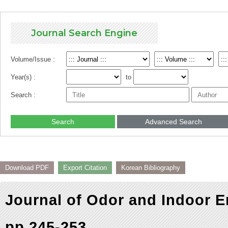
Journal Search Engine
Volume/Issue :
Year(s) :
to
Search :
Search
Advanced Search
Download PDF
Export Citation
Korean Bibliography
Journal of Odor and Indoor E
pp.245-253