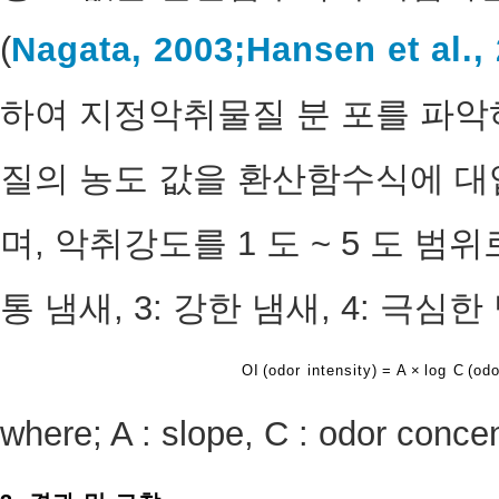
(
Nagata, 2003;
Hansen et al.,
하여 지정악취물질 분 포를 파악
질의 농도 값을 환산함수식에 대
며, 악취강도를 1 도 ~ 5 도 범위
통 냄새, 3: 강한 냄새, 4: 극심한
O
I
(
o
d
o
r
i
n
t
e
n
s
i
t
y
)
=
A
×
log
C
(
o
d
where; A : slope, C : odor concen