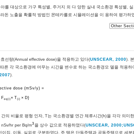
아를 대상으로 가구 특성별, 주거지 외 다 양한 실내 국소환경 특성별, 실
른 라돈 노출을 확률적 방법인 몬테카를로 시뮬레이션을 이 용하여 평가하
nnual effective dose)을 적용하고 있다(
UNSCEAR, 2000
).
 따른 각 국소환경에 머무는 시간을 변수로 하는 국소환경모 델을 적용하
 2007
).
ective dose (mSv/y) =
×
F
×
T
×
D}
eq
(
i
)
(
i
)
 간의 비율로 평형 인자, T는 국소환경별 연간 체류시간(h)을 각각 의미한
3
hr per Bq/m
을 상수 값으로 적용하였다(
UNSCEAR, 2000;
UNS
 어린이집, 이동, 실외로 구분하였다. 주 택은 단독주택과 공동주택으로 세