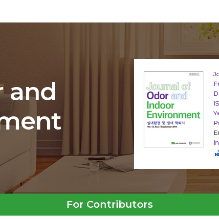
J
r and
F
D
I
nment
Y
P
E
I
For Contributors