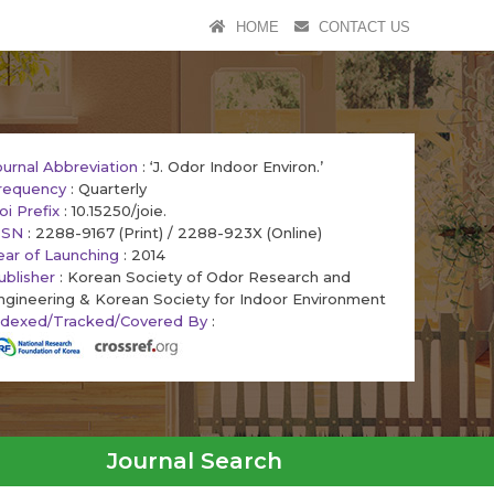
HOME
CONTACT US
ournal Abbreviation
: ‘J. Odor Indoor Environ.’
requency
: Quarterly
oi Prefix
: 10.15250/joie.
SSN
: 2288-9167 (Print) / 2288-923X (Online)
ear of Launching
: 2014
ublisher
: Korean Society of Odor Research and
ngineering & Korean Society for Indoor Environment
ndexed/Tracked/Covered By
:
Journal Search