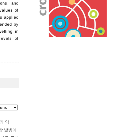
ions, and
values of
s applied
mended by
elling in
levels of
의 약
폐암 발병에