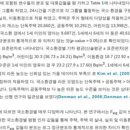
 포함된 변수들의 분포 및 대푯값들을 평 가하고 Table
1
에 나타내었다
로 그룹화 하였고, 24시간을 기준으로 각 그룹별 활동하는 국소 환경을 구
 실외, 이동환경으로 적용 하였고, 주택은 주거 형태의 다양성을 적용하고
소는 단독주택 20,660건, 공동주택 10,291건, 어린이집 13,998건
소환 경에서 1세 미만의 영아는 9,687건, 1세에서 6세의 아 동은 40,6
규분포와 통계적으로 유 의하지 않는 것(
p
-value > 0.05)으로 확인되었다
하 표준편차로 나타내었다. 국소환경별 기하 평균(산술평균 ± 표준편차)은
3
3
) Bq/m
, 어린이집 30.3 (36.73 ± 24.21) Bq/m
, 이동환경 18.7 (22.92 ± 
3
 미만의 영유아 경 우 23.2 (27.9 ± 17.60) Bq/m
, 1세에서 6
경의 라돈 농도는 신뢰성 있는 가용 데이터의 부족으 로
Kim et al. (200
정하여 적용하였 다. 국소환경별 라돈 오염도는 단독주택 > 공동주택 > 어
났다. 단독주택이 공동주택보 다 높은 라돈 농도 수준을 보이는 것은 상대
는 선행 연구와 일관성을 보였다(
Denman et al., 2006;
Denman et a
에 따르면 국소환경별 매우 다양하게 나타난다. 본 연구에서는 F
값의 
eq
사한 국소환경별 평형 인자 값들을 통해 주택, 주택 외 실내, 실외 및 이동
서의 F
값들의 분포는 로그 정규분포와 통계적으로 유의한 차이가 확인
eq