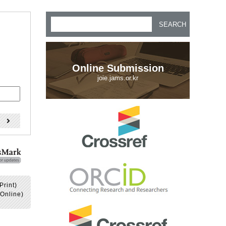
SEARCH
Online Submission
joie.jams.or.kr
)
Print)
Online)