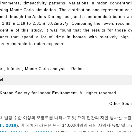
ronments, timeactivity patterns, variations in radon concentrat
sing Monte-Carlo simulation. The distribution and representative 
ed through the Anders-Darling test, and a uniform distribution wa
om 1.81 ± 1.19 to 2.81 ± 3.02mSv/y. Comparing the levels recom
tile of this study, it was found that the results for those dw
nts that spend a lot of time in homes with relatively high 
re vulnerable to radon exposure.
or
,
Infants
,
Monte-Carlo analysis
,
Radon
orean Society for Indoor Environment. All rights reserved.
내 일정 수준 이상의 오염도를 나타내고 있 으며 인간의 자연 방사선 노출
l., 2018
). 미 국에서 라돈은 연간 14,000여명의 폐암 사망자 유발 및 