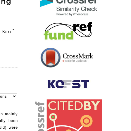
ing
1*
k Kim
en mainly
ally been
old) were