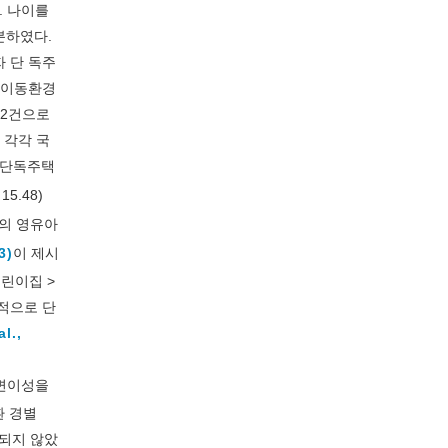
. 나이를
분하였다.
자 단 독주
, 이동환경
12건으로
. 각각 국
 단독주택
15.48)
세의 영유아
3)
이 제시
린이집 >
적으로 단
l.,
변이성을
환 경별
되지 않았