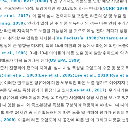
EPA, 1994
).
Kerr (1988)
의 연 구에서도 라돈으로 인한 폐암 사망률이
 주오염원은 암석, 토양이지만 약 3.82일의 라 돈 반감기(
NCRP, 1976
e et al., 2017
). 아 울러 실내 건축자재별 포함된 라돈의 양 및 누출 정
ning, 1990
). 인간의 일생 전 주기 중 영유아기의 경우 다른 연령 주기
간 라돈에 지속적으로 노출될 가능성이 클 것으로 예상 된다. 게다가 성
 더 취약할 수 있음을 시사한다(
de Pediatría, 1998;
Patriarca et a
 발생에 큰 영향을 미치며, 특히 15세 미만의 아 동에서 라돈에 의한 노출
et al., 1996
). 0 세~10세 아이들의 라돈 노출 양이 발암 위해도에 약 
위해도가 더욱 늘어나게 된다(
US EPA, 1999
).
꾸준히 진행되어 왔으며 지역별, 실내 시설 특성별 오염도의 수준 및 분포 
2;
Kim et al., 2003;
Lee et al., 2002;
Lee et al., 2018;
Ryu et a
다만, 이러한 연구들은 영유아에 대한 세부적인 라돈 노출 평가로 이어지지 
수준 및 분포 특성 평가에 한정되고 있다(
Lee et al., 2017
). 우리나라
체 영유아의 90% 이상이 가정 외 다양한 시설에서 상당 시간을 보내고 있
 다 양한 실내·외 국소환경별 특성을 구분하여 적용하여 야 한다. 더 나
 하루 24시간 중 시간활동패턴에 따른 노출 및 위해성 평가가 진행되 
., 2009
). 아울러 라돈 오염도의 시·공간에 따른 변 이 그리고 대푯값 선