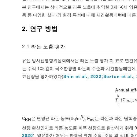
본 연구에서는 상대적으로 라돈 노출에 취약한 0세 ~6세 영유
동 등 다양한 실내·외 환경 특성에 대해 시간활동패턴에 따
2. 연구 방법
2.1 라돈 노출 평가
유엔 방사선영향위원회에서는 라돈 노출 평가 지 표로 연간유효선량(A
는 수식 1과 같이 국소환경별 라돈의 수준과 시간활동패턴에
효선량을 평가하였다(
Shin et al., 2022;
Sexton et al.,
Annual eff
k
∑
{
C
R
N
(
i
)
i
3
C
은 연평균 라돈 농도(Bq/m
), F
는 라돈과 라돈 딸핵종
RN
eq
선량 환산인자로 라돈 농도를 피폭 선량으로 환산하기 위해 9 nSv/
2020
). 영유아가 머무는 환경을 크게 주택, 주택 외 실내,