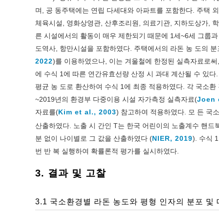
며, 공 동주택에는 연립 다세대와 아파트를 포함한다. 주택 외
체육시설, 영화상영관, 산후조리원, 의료기관, 지하도상가, 
른 시설에서의 활동이 매우 제한되기 때문에 1세~6세 그룹과
도역사, 항만시설을 포함하였다. 주택에서의 라돈 농 도의 분포 
2022
)를 이용하였으나, 이는 겨울철에 한정된 실측자료로써,
에 수식 1에 따른 연간유효선량 산정 시 과대 계산될 수 있다
평균 농 도로 환산하여 수식 1에 최종 적용하였다. 각 국소환
~2019년의 환경부 다중이용 시설 자가측정 실측자료(
Joen 
자료를(
Kim et al., 2003
) 참고하여 적용하였다. 모 든 국
산출하였다. 노출 시 간인 T는 한국 어린이의 노출계수 핸드북
분 없이 나이별로 그 값을 산출하였다 (
NIER, 2019
). 수식
번 반 복 실행하여 확률론적 평가를 실시하였다.
3. 결과 및 고찰
3.1 국소환경별 라돈 농도와 평형 인자의 분포 및 