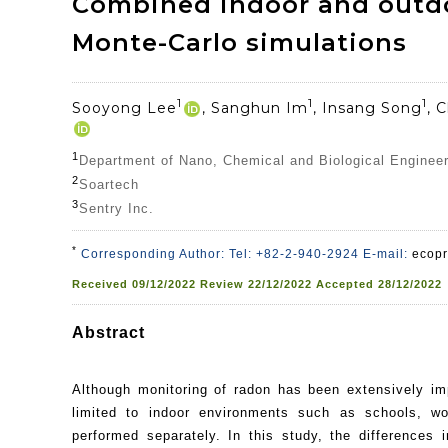
Combined indoor and outdo
Monte-Carlo simulations
1
1
1
Sooyong Lee
, Sanghun Im
, Insang Song
, 
1
Department of Nano, Chemical and Biological Enginee
2
Soartech
3
Sentry Inc.
*
Corresponding Author: Tel: +82-2-940-2924 E-mail:
ecopr
Received
09/12/2022
Review
22/12/2022
Accepted
28/12/2022
Abstract
Although monitoring of radon has been extensively i
limited to indoor environments such as schools, wo
performed separately. In this study, the differences