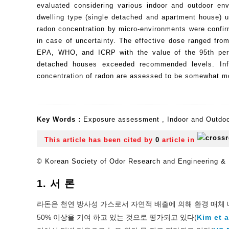
evaluated considering various indoor and outdoor envi
dwelling type (single detached and apartment house) u
radon concentration by micro-environments were confirm
in case of uncertainty. The effective dose ranged fr
EPA, WHO, and ICRP with the value of the 95th percen
detached houses exceeded recommended levels. Infa
concentration of radon are assessed to be somewhat mo
Key Words :
Exposure assessment
,
Indoor and Outdo
This article has been cited by
0
article in
© Korean Society of Odor Research and Engineering & K
1. 서 론
라돈은 천연 방사성 가스로서 자연적 배출에 의해 환경 매체 
50% 이상을 기여 하고 있는 것으로 평가되고 있다(
Kim et a