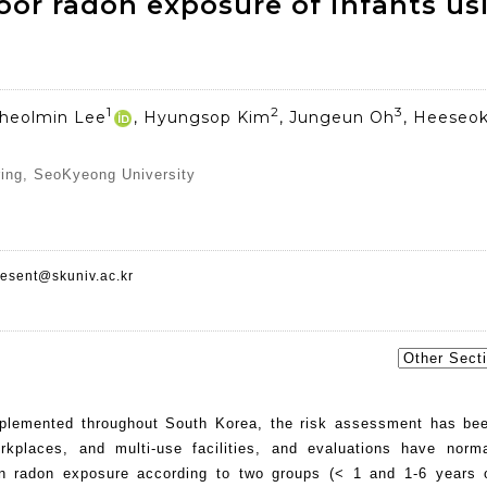
or radon exposure of infants us
1
2
3
Cheolmin Lee
, Hyungsop Kim
, Jungeun Oh
, Heeseo
ring, SeoKyeong University
esent@skuniv.ac.kr
mplemented throughout South Korea, the risk assessment has be
rkplaces, and multi-use facilities, and evaluations have norm
 in radon exposure according to two groups (< 1 and 1-6 years 