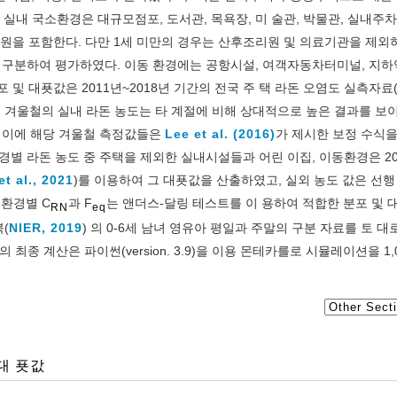
 실내 국소환경은 대규모점포, 도서관, 목욕장, 미 술관, 박물관, 실내주차
학원을 포함한다. 다만 1세 미만의 경우는 산후조리원 및 의료기관을 제외
 구분하여 평가하였다. 이동 환경에는 공항시설, 여객자동차터미널, 지하
및 대푯값은 2011년~2018년 기간의 전국 주 택 라돈 오염도 실측자료
 겨울철의 실내 라돈 농도는 타 계절에 비해 상대적으로 높은 결과를 보
. 이에 해당 겨울철 측정값들은
Lee et al. (2016)
가 제시한 보정 수식을
 경별 라돈 농도 중 주택을 제외한 실내시설들과 어린 이집, 이동환경은 20
et al., 2021
)를 이용하여 그 대푯값을 산출하였고, 실외 농도 값은 선행
소환경별 C
과 F
는 앤더스-달링 테스트를 이 용하여 적합한 분포 및 
RN
eq
(
NIER, 2019
) 의 0-6세 남녀 영유아 평일과 주말의 구분 자료를 토 대
 1의 최종 계산은 파이썬(version. 3.9)을 이용 몬테카를로 시뮬레이션을 1,0
대 푯값