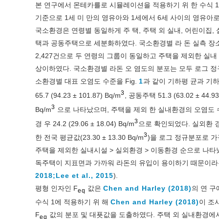
본 연구에서 몬테카를로 시뮬레이션을 적용하기 위 한 수식 1에
기준으로 1세 미 만의 영유아와 1세에서 6세 사이의 영유아
국소환경은 연령별 동일하게 주 택, 주택 외 실내, 어린이집,
택과 공동주택으로 세분화하였다. 국소환경별 라 돈 실측 장소의 개
2,427건으로 두 연령의 그룹이 동일하고 주택을 제외한 실내 국
상이하였다. 국소환경별 라돈 오 염도의 분포는 모두 로그 정
소환경별 대표 오염도 수준을 Fig.
1
과 같이 기하평 균과 기
3
65.7 (94.23 ± 101.87) Bq/m
, 공동주택 51.3 (63.02 ± 44.93
3
Bq/m
으로 나타났으며, 주택을 제외 한 실내환경의 오염도 수준은 1세
3
경 우 24.2 (29.06 ± 18.04) Bq/m
으로 확인되었다. 실외환 
3
한 전국 평균값(23.30 ± 13.30 Bq/m
)을 로그 정규분포로 가
주택을 제외한 실내시설 > 실외환경 > 이동환경 순으로 나타
독주택이 지표면과 가까워 라돈의 유입이 용이하기 때문이라
2018;
Lee et al., 2015
).
평형 인자인 F
값은
Chen and Harley (2018)
의 연 구
eq
수식 1에 적용하기 위 해
Chen and Harley (2018)
이 조
F
값의 분포 및 대푯값을 도출하였다. 주택 외 실내환경에
eq