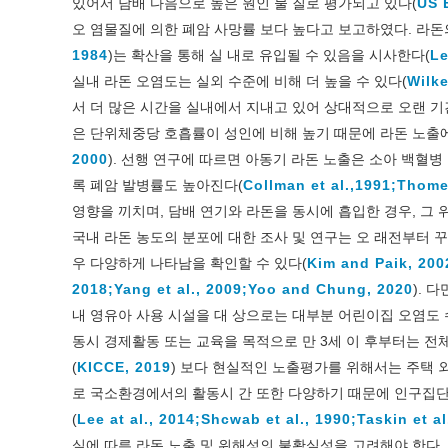
있어서 담배 다음으로 높은 원인 물 질로 평가되고 있다(
US 
오 염물질에 의한 폐암 사망률 보다 높다고 보고하였다. 라돈의
1984
)는 확산을 통해 실 내로 유입될 수 있음을 시사한다(
Le
실내 라돈 오염도는 실외 수준에 비해 더 높을 수 있다(
Wilke
서 더 많은 시간을 실내에서 지내고 있어 상대적으로 오랜 기
은 단위체중당 호흡률이 성인에 비해 높기 때문에 라돈 노출에
2000
). 선행 연구에 따르면 아동기 라돈 노출은 소아 백혈병
록 폐암 발병률도 높아진다(
Collman et al.,1991;
Thome 
영향을 끼치며, 담배 연기와 라돈을 동시에 흡입한 경우, 그 
국내 라돈 농도의 분포에 대한 조사 및 연구는 오 래전부터 
우 다양하게 나타남을 확인할 수 있다(
Kim and Paik, 200
2018;
Yang et al., 2009;
Yoo and Chung, 2020
). 
내 영유아 사용 시설을 대 상으로는 대부분 어린이집 오염도 
동시 경제활동 또는 교육을 목적으로 만 3세 이 후부터는 전
(
KICCE, 2019
) 보다 현실적인 노출평가를 위해서는 주택 외
로 국소환경에서의 활동시 간 또한 다양하기 때문에 인구집단별
(
Lee at al., 2014;
Shcwab et al., 1990;
Taskin et al
실에 따른 라돈 노출 및 위해성의 불확실성을 고려해야 한다.