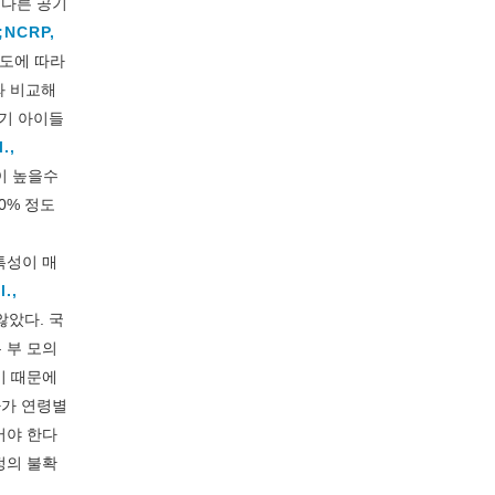
 다른 공기
;
NCRP,
 도에 따라
와 비교해
장기 아이들
l.,
이 높을수
30% 정도
특성이 매
l.,
않았다. 국
는 부 모의
기 때문에
아가 연령별
어야 한다
정의 불확