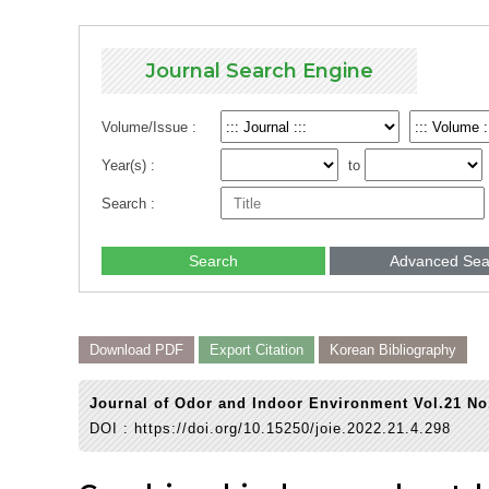
Journal Search Engine
Volume/Issue :
Year(s) :
to
Search :
Search
Advanced Sea
Download PDF
Export Citation
Korean Bibliography
Journal of Odor and Indoor Environment Vol.21 No
DOI :
https://doi.org/10.15250/joie.2022.21.4.298