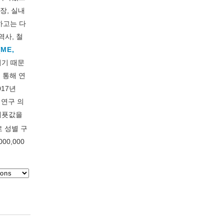
장, 실내
하고는 다
역사, 철
(
ME,
이기 때문
 통해 연
17년
 연구 의
대푯값을
로 성별 구
00,000