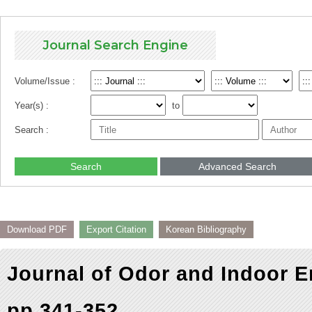
Journal Search Engine
Volume/Issue :
Year(s) :
to
Search :
Search
Advanced Search
Download PDF
Export Citation
Korean Bibliography
Journal of Odor and Indoor E
pp.341-352